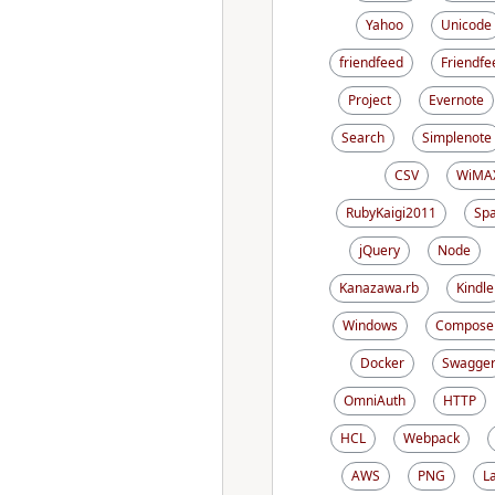
Yahoo
Unicode
friendfeed
Friendfe
Project
Evernote
Search
Simplenote
CSV
WiMA
RubyKaigi2011
Sp
jQuery
Node
Kanazawa.rb
Kindle
Windows
Compose
Docker
Swagge
OmniAuth
HTTP
HCL
Webpack
AWS
PNG
L