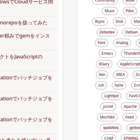
Community
Book
kflowsでCloudサービス間
Music
Pdoc
Rsync
Disk
Mai
norepoを扱ってみた
Zebedee
Debian
dler頼みでgemをインス
Font
Analog
Emacs
Thunderb
トをJavaScriptの
tDiary
AppleScript
Xen
XREA
Zs
operationでバッチジョブを
zsh
haXe
Ecm
Lighttpd
FastC
operationでバッチジョブを
jsUnit
Apache
Mochikit
Feed
operationでバッチジョブを
qwikWeb
gettex
CHM
EPWING