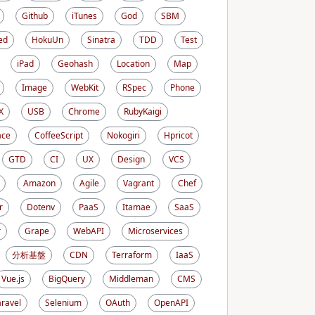
Github
iTunes
God
SBM
ed
HokuUn
Sinatra
TDD
Test
iPad
Geohash
Location
Map
Image
WebKit
RSpec
Phone
X
USB
Chrome
RubyKaigi
ace
CoffeeScript
Nokogiri
Hpricot
GTD
CI
UX
Design
VCS
Amazon
Agile
Vagrant
Chef
r
Dotenv
PaaS
Itamae
SaaS
r
Grape
WebAPI
Microservices
分析基盤
CDN
Terraform
IaaS
Vue.js
BigQuery
Middleman
CMS
aravel
Selenium
OAuth
OpenAPI