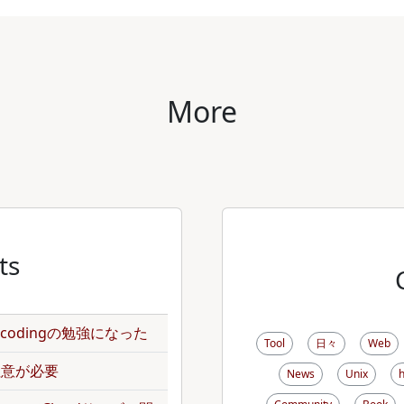
More
ts
のencodingの勉強になった
Tool
日々
Web
で注意が必要
News
Unix