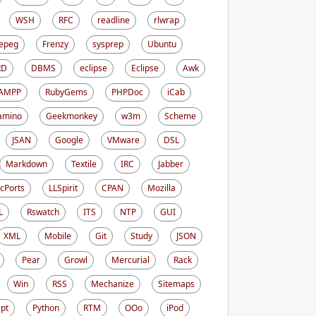
WSH
RFC
readline
rlwrap
epeg
Frenzy
sysprep
Ubuntu
RD
DBMS
eclipse
Eclipse
Awk
AMPP
RubyGems
PHPDoc
iCab
amino
Geekmonkey
w3m
Scheme
JSAN
Google
VMware
DSL
Markdown
Textile
IRC
Jabber
cPorts
LLSpirit
CPAN
Mozilla
L
Rswatch
ITS
NTP
GUI
XML
Mobile
Git
Study
JSON
Pear
Growl
Mercurial
Rack
Win
RSS
Mechanize
Sitemaps
ipt
Python
RTM
OOo
iPod