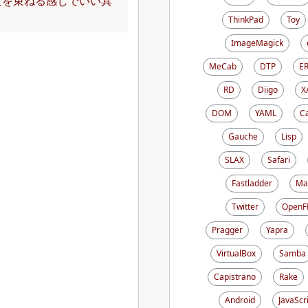
定を束ねる感じでいい具
ThinkPad
Toy
ImageMagick
MeCab
DTP
E
RD
Diigo
X
DOM
YAML
C
Gauche
Lisp
SLAX
Safari
Fastladder
Ma
Twitter
OpenF
Pragger
Yapra
VirtualBox
Samba
Capistrano
Rake
Android
JavaScr