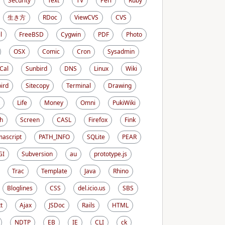
Security
Text
TV
Perl
Ruby
生き方
RDoc
ViewCVS
CVS
l
FreeBSD
Cygwin
PDF
Photo
OSX
Comic
Cron
Sysadmin
iCal
Sunbird
DNS
Linux
Wiki
ird
Sitecopy
Terminal
Drawing
Life
Money
Omni
PukiWiki
h
Screen
CASL
Firefox
Fink
ascript
PATH_INFO
SQLite
PEAR
GI
Subversion
au
prototype.js
Trac
Template
Java
Rhino
Bloglines
CSS
del.icio.us
SBS
t
Ajax
JSDoc
Rails
HTML
NDTP
EB
IE
CLI
ck