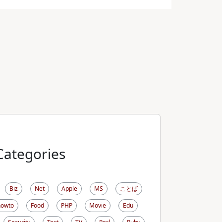
Categories
Biz
Net
Apple
MS
ことば
howto
Food
PHP
Movie
Edu