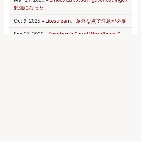
勉強になった
Oct 9, 2025
»
Litestream、意外な点で注意が必要
Sep 27, 2025
»
EventarcとCloud Workflowsで
Cloudサービス間を少しずつ連携させる
Sep 21, 2025
»
moonを使って多言語monorepo
を扱ってみた
Sep 9, 2025
»
公開のmonorepoでbundler頼みで
gemをインストールする
Aug 28, 2025
»
RubyのMethodオブジェクトを
JavaScriptのfunctionと比較する
Aug 27, 2025
»
ActiveRecordとdry-operationで
バッチジョブをお手軽に管理してみる(3)
Aug 24, 2025
»
ActiveRecordとdry-operationで