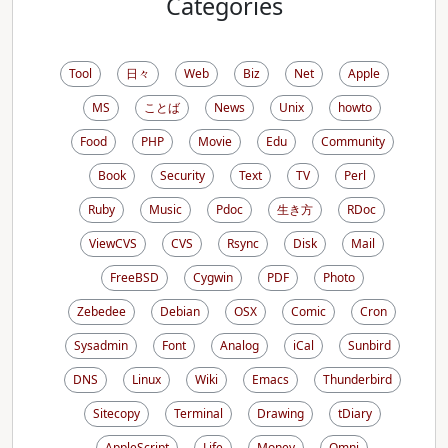
Categories
Tool
日々
Web
Biz
Net
Apple
MS
ことば
News
Unix
howto
Food
PHP
Movie
Edu
Community
Book
Security
Text
TV
Perl
Ruby
Music
Pdoc
生き方
RDoc
ViewCVS
CVS
Rsync
Disk
Mail
FreeBSD
Cygwin
PDF
Photo
Zebedee
Debian
OSX
Comic
Cron
Sysadmin
Font
Analog
iCal
Sunbird
DNS
Linux
Wiki
Emacs
Thunderbird
Sitecopy
Terminal
Drawing
tDiary
AppleScript
Life
Money
Omni