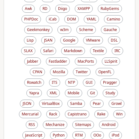
Awk
RD
Diigo
XAMPP
RubyGems
PHPDoc
iCab
DOM
YAML
Camino
Geekmonkey
w3m
Scheme
Gauche
Lisp
JSAN
Google
VMware
DSL
SLAX
Safari
Markdown
Textile
IRC
Jabber
Fastladder
MacPorts
LLSpirit
CPAN
Mozilla
Twitter
OpenFL
Rswatch
ITS
NTP
GUI
Pragger
Yapra
XML
Mobile
Git
Study
JSON
VirtualBox
Samba
Pear
Growl
Mercurial
Rack
Capistrano
Rake
Win
RSS
Mechanize
Sitemaps
Android
JavaScript
Python
RTM
OOo
iPod