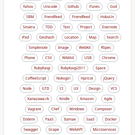
Yahoo
Unicode
Github
iTunes
God
SBM
friendfeed
Friendfeed
HokuUn
Sinatra
TDD
Test
Project
Evernote
iPad
Geohash
Location
Map
Search
Simplenote
Image
WebKit
RSpec
Phone
CSV
WiMAX
USB
Chrome
RubyKaigi
RubyKaigi2011
Space
CoffeeScript
Nokogiri
Hpricot
jQuery
Node
GTD
CI
UX
Design
VCS
Kanazawa.rb
Kindle
Amazon
Agile
Vagrant
Chef
Windows
Composer
Dotenv
PaaS
Itamae
SaaS
Docker
Swagger
Grape
WebAPI
Microservices