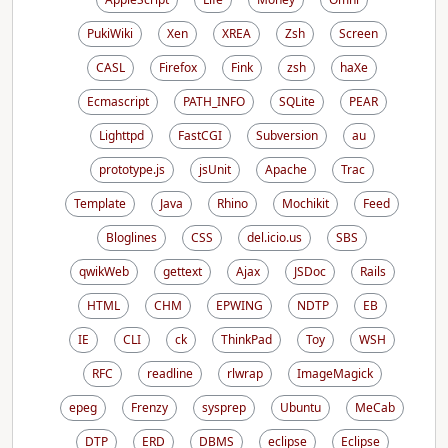
PukiWiki
Xen
XREA
Zsh
Screen
CASL
Firefox
Fink
zsh
haXe
Ecmascript
PATH_INFO
SQLite
PEAR
Lighttpd
FastCGI
Subversion
au
prototype.js
jsUnit
Apache
Trac
Template
Java
Rhino
Mochikit
Feed
Bloglines
CSS
del.icio.us
SBS
qwikWeb
gettext
Ajax
JSDoc
Rails
HTML
CHM
EPWING
NDTP
EB
IE
CLI
ck
ThinkPad
Toy
WSH
RFC
readline
rlwrap
ImageMagick
epeg
Frenzy
sysprep
Ubuntu
MeCab
DTP
ERD
DBMS
eclipse
Eclipse