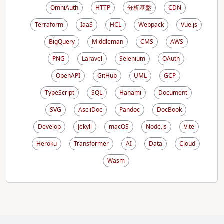
OmniAuth
HTTP
分析基盤
CDN
Terraform
IaaS
HCL
Webpack
Vue.js
BigQuery
Middleman
CMS
AWS
PNG
Laravel
Selenium
OAuth
OpenAPI
GitHub
UML
GCP
TypeScript
SQL
Hanami
Document
SVG
AsciiDoc
Pandoc
DocBook
Develop
Jekyll
macOS
Node.js
Vite
Heroku
Transformer
AI
Data
Cloud
Wasm