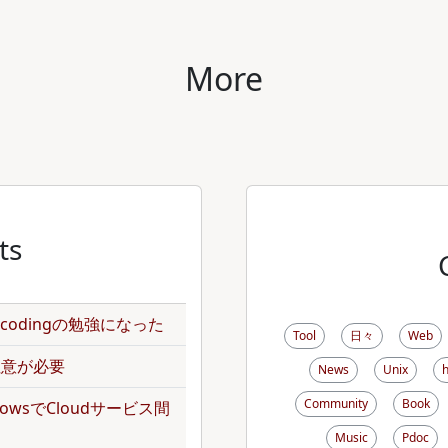
More
ts
のencodingの勉強になった
Tool
日々
Web
で注意が必要
News
Unix
Community
Book
kflowsでCloudサービス間
Music
Pdoc