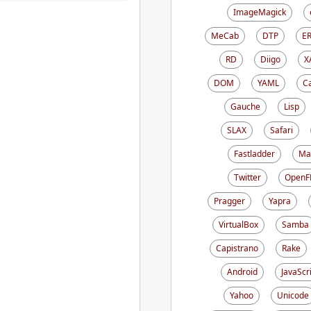
ImageMagick
MeCab
DTP
E
RD
Diigo
X
DOM
YAML
C
Gauche
Lisp
SLAX
Safari
Fastladder
Ma
Twitter
OpenF
Pragger
Yapra
VirtualBox
Samba
Capistrano
Rake
Android
JavaScr
Yahoo
Unicode