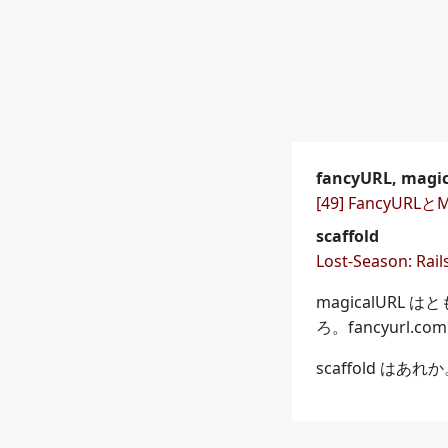
fancyURL, magi
[49] FancyUR
scaffold
Lost-Season: Ra
magicalURL 
ろ。fancyurl
scaffold は