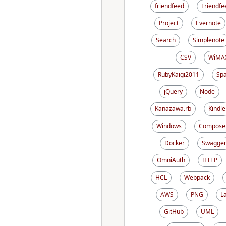
friendfeed
Friendfe
Project
Evernote
Search
Simplenote
CSV
WiMA
RubyKaigi2011
Sp
jQuery
Node
Kanazawa.rb
Kindle
Windows
Compose
Docker
Swagge
OmniAuth
HTTP
HCL
Webpack
AWS
PNG
L
GitHub
UML