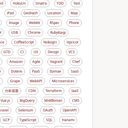
ed
HokuUn
Sinatra
TDD
Test
iPad
Geohash
Location
Map
Image
WebKit
RSpec
Phone
X
USB
Chrome
RubyKaigi
ace
CoffeeScript
Nokogiri
Hpricot
GTD
CI
UX
Design
VCS
Amazon
Agile
Vagrant
Chef
r
Dotenv
PaaS
Itamae
SaaS
r
Grape
WebAPI
Microservices
分析基盤
CDN
Terraform
IaaS
Vue.js
BigQuery
Middleman
CMS
aravel
Selenium
OAuth
OpenAPI
GCP
TypeScript
SQL
Hanami