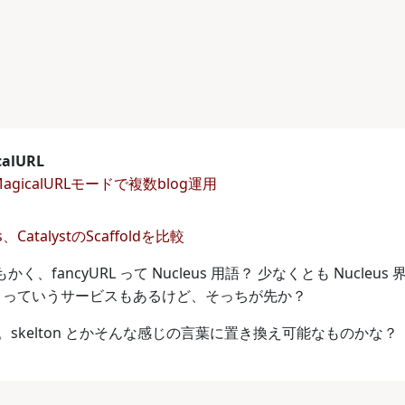
calURL
LとMagicalURLモードで複数blog運用
ils、CatalystのScaffoldを比較
はともかく、fancyURL って Nucleus 用語？ 少なくとも N
.com っていうサービスもあるけど、そっちが先か？
あれか。skelton とかそんな感じの言葉に置き換え可能なものかな？