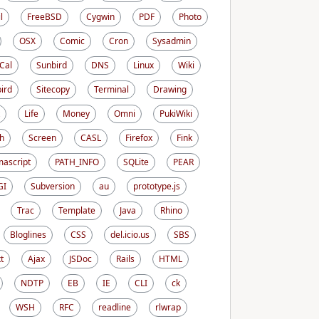
l
FreeBSD
Cygwin
PDF
Photo
OSX
Comic
Cron
Sysadmin
iCal
Sunbird
DNS
Linux
Wiki
ird
Sitecopy
Terminal
Drawing
Life
Money
Omni
PukiWiki
h
Screen
CASL
Firefox
Fink
ascript
PATH_INFO
SQLite
PEAR
GI
Subversion
au
prototype.js
Trac
Template
Java
Rhino
Bloglines
CSS
del.icio.us
SBS
t
Ajax
JSDoc
Rails
HTML
NDTP
EB
IE
CLI
ck
WSH
RFC
readline
rlwrap