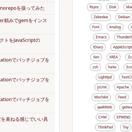
Rsync
Disk
Mai
norepoを扱ってみた
Zebedee
Debian
dler頼みでgemをインス
Font
Analog
Emacs
Thunderb
トをJavaScriptの
tDiary
AppleScript
Xen
XREA
Zs
operationでバッチジョブを
zsh
haXe
Ecm
Lighttpd
FastC
operationでバッチジョブを
jsUnit
Apache
Mochikit
Feed
operationでバッチジョブを
qwikWeb
gettex
CHM
EPWING
定を束ねる感じでいい具
ThinkPad
Toy