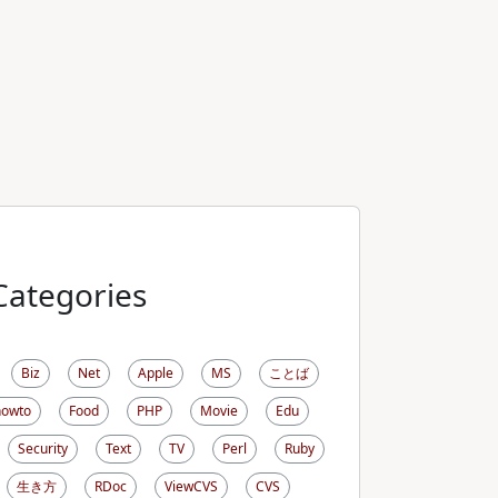
Categories
Biz
Net
Apple
MS
ことば
howto
Food
PHP
Movie
Edu
Security
Text
TV
Perl
Ruby
生き方
RDoc
ViewCVS
CVS