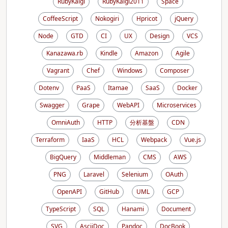
RubyKaigi
RubyKaigi2011
Space
CoffeeScript
Nokogiri
Hpricot
jQuery
Node
GTD
CI
UX
Design
VCS
Kanazawa.rb
Kindle
Amazon
Agile
Vagrant
Chef
Windows
Composer
Dotenv
PaaS
Itamae
SaaS
Docker
Swagger
Grape
WebAPI
Microservices
OmniAuth
HTTP
分析基盤
CDN
Terraform
IaaS
HCL
Webpack
Vue.js
BigQuery
Middleman
CMS
AWS
PNG
Laravel
Selenium
OAuth
OpenAPI
GitHub
UML
GCP
TypeScript
SQL
Hanami
Document
SVG
AsciiDoc
Pandoc
DocBook