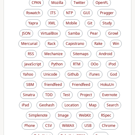
CPAN
Mozilla
Twitter
OpenFL
Rswatch
ITS
NTP
GUI
Pragger
Yapra
XML
Mobile
Git
Study
JSON
VirtualBox
Samba
Pear
Growl
Mercurial
Rack
Capistrano
Rake
Win
RSS
Mechanize
Sitemaps
Android
JavaScript
Python
RTM
OOo
iPod
Yahoo
Unicode
Github
iTunes
God
SBM
friendfeed
Friendfeed
HokuUn
Sinatra
TDD
Test
Project
Evernote
iPad
Geohash
Location
Map
Search
Simplenote
Image
WebKit
RSpec
Phone
CSV
WiMAX
USB
Chrome