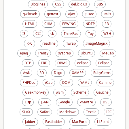
Bloglines
CSS
del.icio.us
SBS
qwikWeb
gettext
Ajax
JSDoc
Rails
HTML
CHM
EPWING
NDTP
EB
IE
CLI
ck
ThinkPad
Toy
WSH
RFC
readline
rlwrap
ImageMagick
epeg
Frenzy
sysprep
Ubuntu
MeCab
DTP
ERD
DBMS
eclipse
Eclipse
Awk
RD
Diigo
XAMPP
RubyGems
PHPDoc
iCab
DOM
YAML
Camino
Geekmonkey
w3m
Scheme
Gauche
Lisp
JSAN
Google
VMware
DSL
SLAX
Safari
Markdown
Textile
IRC
Jabber
Fastladder
MacPorts
LLSpirit