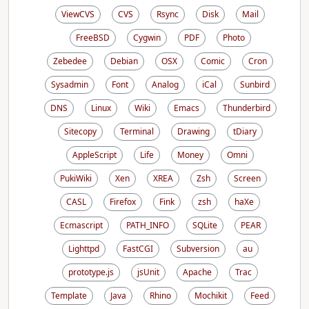
ViewCVS
CVS
Rsync
Disk
Mail
FreeBSD
Cygwin
PDF
Photo
Zebedee
Debian
OSX
Comic
Cron
Sysadmin
Font
Analog
iCal
Sunbird
DNS
Linux
Wiki
Emacs
Thunderbird
Sitecopy
Terminal
Drawing
tDiary
AppleScript
Life
Money
Omni
PukiWiki
Xen
XREA
Zsh
Screen
CASL
Firefox
Fink
zsh
haXe
Ecmascript
PATH_INFO
SQLite
PEAR
Lighttpd
FastCGI
Subversion
au
prototype.js
jsUnit
Apache
Trac
Template
Java
Rhino
Mochikit
Feed