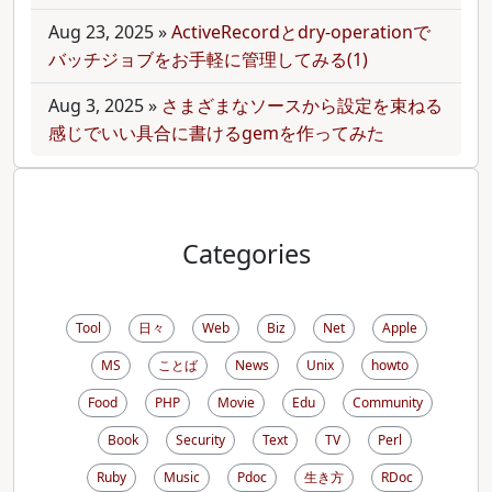
Aug 23, 2025
»
ActiveRecordとdry-operationで
バッチジョブをお手軽に管理してみる(1)
Aug 3, 2025
»
さまざまなソースから設定を束ねる
感じでいい具合に書けるgemを作ってみた
Categories
Tool
日々
Web
Biz
Net
Apple
MS
ことば
News
Unix
howto
Food
PHP
Movie
Edu
Community
Book
Security
Text
TV
Perl
Ruby
Music
Pdoc
生き方
RDoc