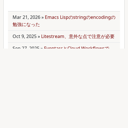
Mar 21, 2026
»
Emacs Lispのstringのencodingの
勉強になった
Oct 9, 2025
»
Litestream、意外な点で注意が必要
Sep 27, 2025
»
EventarcとCloud Workflowsで
Cloudサービス間を少しずつ連携させる
Sep 21, 2025
»
moonを使って多言語monorepo
を扱ってみた
Sep 9, 2025
»
公開のmonorepoでbundler頼みで
gemをインストールする
Aug 28, 2025
»
RubyのMethodオブジェクトを
JavaScriptのfunctionと比較する
Aug 27, 2025
»
ActiveRecordとdry-operationで