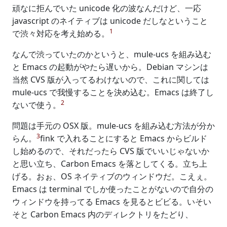
頑なに拒んでいた unicode 化の波なんだけど、一応
javascript のネイティブは unicode だしなということ
1
で渋々対応を考え始める。
なんで渋っていたのかというと、mule-ucs を組み込む
と Emacs の起動がやたら遅いから。Debian マシンは
当然 CVS 版が入ってるわけないので、これに関しては
mule-ucs で我慢することを決め込む。Emacs は終了し
2
ないで使う。
問題は手元の OSX 版。mule-ucs を組み込む方法が分か
3
らん。
fink で入れることにすると Emacs からビルド
し始めるので、それだったら CVS 版でいいじゃないか
と思い立ち、Carbon Emacs を落としてくる。立ち上
げる。おぉ、OS ネイティブのウィンドウだ。こえぇ。
Emacs は terminal でしか使ったことがないので自分の
ウィンドウを持ってる Emacs を見るとビビる。いそい
そと Carbon Emacs 内のディレクトリをたどり、