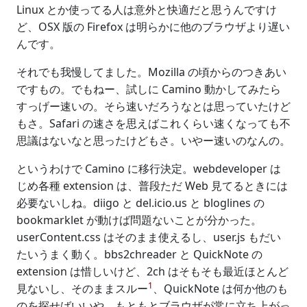
Linux とか使ってる人は意外と快適だと思うんですけ
ど、OSX 版の Firefox は明らかに他のブラウザより遅い
んです。
それでも我慢してました。Mozilla の頃からのつきあい
ですもの。でもねー、試しに Camino 動かしてみたら
すっげー速いの。そら速いだろうなとは思っていたけど
もさ。Safari の速さを思えばこれくらい速くなっても不
思議はないなと思ったけどもさ。いやー速いのなんの。
というわけで Camino に移行決定。webdeveloper は
じめ各種 extension は、普段ただ Web 見てるときには
必要ないしね。diigo と del.icio.us と bloglines の
bookmarklet が動けば問題ないことが分かった。
userContent.css はそのまま使えるし、user.js もだい
たいうまく動く。bbs2chreader と QuickNote の
extension は惜しいけど、2ch はそもそも最近ほとんど
1
見ないし、そのままスルー
、QuickNote は何か他のも
のを探せばいいや。もともとブラウザが常に立ち上がっ