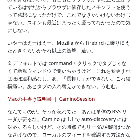
ているはずだからブラウザに依存したメモソフトを使う
って発想になっただけで、これでなきゃいけないわけじ
ゃない。スキンも最近はまったく凝ってなかったので気
にしない。
いやーはえーはえー。Mozilla から Firebird に乗り換え
たときくらいかそれ以上の衝撃。速い。
※ デフォルトでは command + クリックでタブじゃな
くて新規ウィンドウで開いちゃうけど、これを変更すれ
ばほぼ違和感なし。あ。「長押し」ができない。これ結
構痛い。あとタブの入れ替えができない。うむむ。
Macの手書き説明書 ｜ CaminoSession
なんてものが。そうか忘れてた。あとは単体の RSS リ
ーダが要るな。Camino は 1.1 で auto-discovery には
対応するらしいけど、その時点でもリーダの機能はつか
なさげなので、ローカルのフィードを確認する方法がな