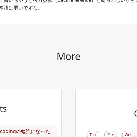
書いちゃうと後方参照（backreference）と紛らわしい
本語は弱いですな。
More
ts
のencodingの勉強になった
Tool
日々
Web