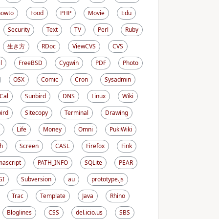
howto
Food
PHP
Movie
Edu
Security
Text
TV
Perl
Ruby
生き方
RDoc
ViewCVS
CVS
l
FreeBSD
Cygwin
PDF
Photo
OSX
Comic
Cron
Sysadmin
iCal
Sunbird
DNS
Linux
Wiki
ird
Sitecopy
Terminal
Drawing
Life
Money
Omni
PukiWiki
h
Screen
CASL
Firefox
Fink
ascript
PATH_INFO
SQLite
PEAR
GI
Subversion
au
prototype.js
Trac
Template
Java
Rhino
Bloglines
CSS
del.icio.us
SBS