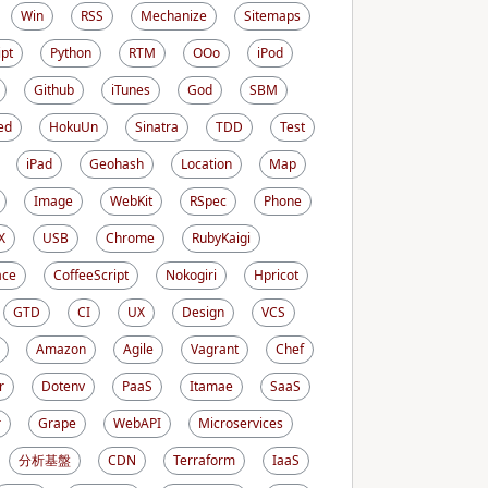
Win
RSS
Mechanize
Sitemaps
ipt
Python
RTM
OOo
iPod
Github
iTunes
God
SBM
ed
HokuUn
Sinatra
TDD
Test
iPad
Geohash
Location
Map
Image
WebKit
RSpec
Phone
X
USB
Chrome
RubyKaigi
ace
CoffeeScript
Nokogiri
Hpricot
GTD
CI
UX
Design
VCS
Amazon
Agile
Vagrant
Chef
r
Dotenv
PaaS
Itamae
SaaS
r
Grape
WebAPI
Microservices
分析基盤
CDN
Terraform
IaaS