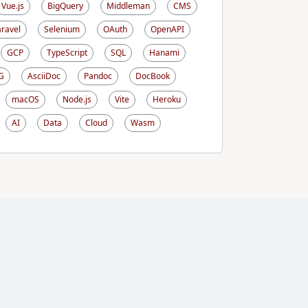
Vue.js
BigQuery
Middleman
CMS
aravel
Selenium
OAuth
OpenAPI
GCP
TypeScript
SQL
Hanami
G
AsciiDoc
Pandoc
DocBook
macOS
Node.js
Vite
Heroku
AI
Data
Cloud
Wasm