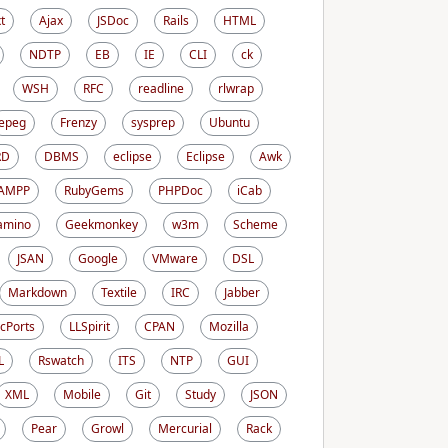
t
Ajax
JSDoc
Rails
HTML
NDTP
EB
IE
CLI
ck
WSH
RFC
readline
rlwrap
epeg
Frenzy
sysprep
Ubuntu
RD
DBMS
eclipse
Eclipse
Awk
AMPP
RubyGems
PHPDoc
iCab
amino
Geekmonkey
w3m
Scheme
JSAN
Google
VMware
DSL
Markdown
Textile
IRC
Jabber
cPorts
LLSpirit
CPAN
Mozilla
L
Rswatch
ITS
NTP
GUI
XML
Mobile
Git
Study
JSON
Pear
Growl
Mercurial
Rack