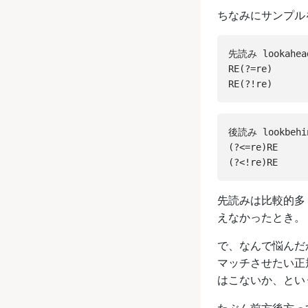
ちなみにサンプル
先読み lookahead
RE(?=re)

後読み lookbehin
(?<=re)RE

先読みは比較的多く
えなかったとき。
で、なんで悩んだ
マッチさせたい正
はこないか、というこ