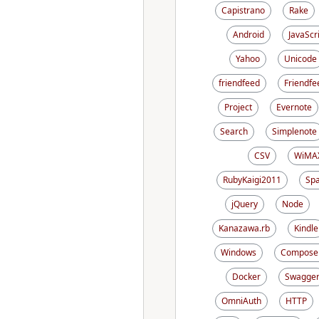
Capistrano
Rake
Android
JavaScr
Yahoo
Unicode
friendfeed
Friendfe
Project
Evernote
Search
Simplenote
CSV
WiMA
RubyKaigi2011
Sp
jQuery
Node
Kanazawa.rb
Kindle
Windows
Compose
Docker
Swagge
OmniAuth
HTTP