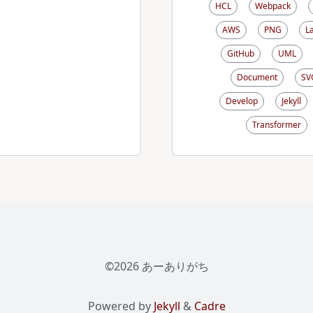
HCL
Webpack
AWS
PNG
L
GitHub
UML
Document
SV
Develop
Jekyll
Transformer
©2026 あーありがち
Powered by
Jekyll
&
Cadre