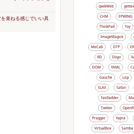
qwikWeb
gettex
CHM
EPWING
定を束ねる感じでいい具
ThinkPad
Toy
ImageMagick
MeCab
DTP
E
RD
Diigo
X
DOM
YAML
C
Gauche
Lisp
SLAX
Safari
Fastladder
Ma
Twitter
OpenF
Pragger
Yapra
VirtualBox
Samba