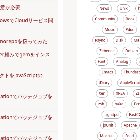
で注意が必要
News
Unix
Community
Book
kflowsでCloudサービス間
Music
Pdoc
Rsync
Disk
Mai
norepoを扱ってみた
Zebedee
Debian
dler頼みでgemをインス
Font
Analog
Emacs
Thunderb
トをJavaScriptの
tDiary
AppleScript
Xen
XREA
Zs
operationでバッチジョブを
zsh
haXe
Ecm
Lighttpd
FastC
operationでバッチジョブを
jsUnit
Apache
Mochikit
Feed
operationでバッチジョブを