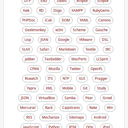
DTP
ERD
DBMS
eclipse
Eclipse
Awk
RD
Diigo
XAMPP
RubyGems
PHPDoc
iCab
DOM
YAML
Camino
Geekmonkey
w3m
Scheme
Gauche
Lisp
JSAN
Google
VMware
DSL
SLAX
Safari
Markdown
Textile
IRC
Jabber
Fastladder
MacPorts
LLSpirit
CPAN
Mozilla
Twitter
OpenFL
Rswatch
ITS
NTP
GUI
Pragger
Yapra
XML
Mobile
Git
Study
JSON
VirtualBox
Samba
Pear
Growl
Mercurial
Rack
Capistrano
Rake
Win
RSS
Mechanize
Sitemaps
Android
JavaScript
Python
RTM
OOo
iPod