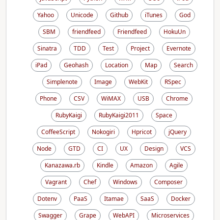
Yahoo
Unicode
Github
iTunes
God
SBM
friendfeed
Friendfeed
HokuUn
Sinatra
TDD
Test
Project
Evernote
iPad
Geohash
Location
Map
Search
Simplenote
Image
WebKit
RSpec
Phone
CSV
WiMAX
USB
Chrome
RubyKaigi
RubyKaigi2011
Space
CoffeeScript
Nokogiri
Hpricot
jQuery
Node
GTD
CI
UX
Design
VCS
Kanazawa.rb
Kindle
Amazon
Agile
Vagrant
Chef
Windows
Composer
Dotenv
PaaS
Itamae
SaaS
Docker
Swagger
Grape
WebAPI
Microservices