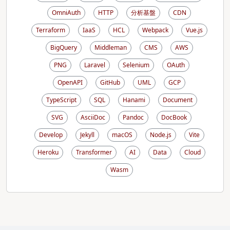
OmniAuth
HTTP
分析基盤
CDN
Terraform
IaaS
HCL
Webpack
Vue.js
BigQuery
Middleman
CMS
AWS
PNG
Laravel
Selenium
OAuth
OpenAPI
GitHub
UML
GCP
TypeScript
SQL
Hanami
Document
SVG
AsciiDoc
Pandoc
DocBook
Develop
Jekyll
macOS
Node.js
Vite
Heroku
Transformer
AI
Data
Cloud
Wasm