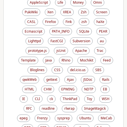
AppleScript
Life
Money
Omni
PukiWiki
Xen
XREA
Zsh
Screen
CASL
Firefox
Fink
zsh
haXe
Ecmascript
PATH_INFO
SQLite
PEAR
Lighttpd
FastCGI
Subversion
au
prototype.js
jsUnit
Apache
Trac
Template
Java
Rhino
Mochikit
Feed
Bloglines
CSS
del.icio.us
SBS
qwikWeb
gettext
Ajax
JSDoc
Rails
HTML
CHM
EPWING
NDTP
EB
IE
CLI
ck
ThinkPad
Toy
WSH
RFC
readline
rlwrap
ImageMagick
epeg
Frenzy
sysprep
Ubuntu
MeCab