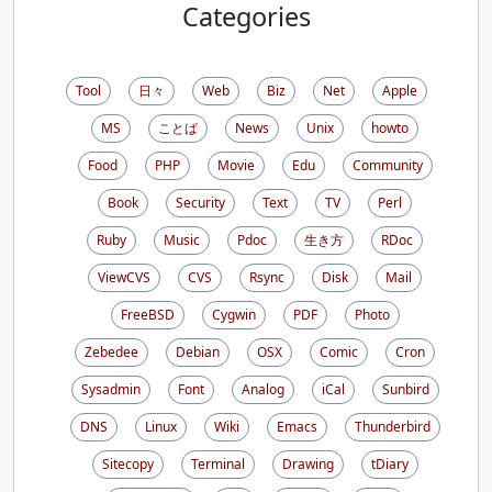
Categories
Tool
日々
Web
Biz
Net
Apple
MS
ことば
News
Unix
howto
Food
PHP
Movie
Edu
Community
Book
Security
Text
TV
Perl
Ruby
Music
Pdoc
生き方
RDoc
ViewCVS
CVS
Rsync
Disk
Mail
FreeBSD
Cygwin
PDF
Photo
Zebedee
Debian
OSX
Comic
Cron
Sysadmin
Font
Analog
iCal
Sunbird
DNS
Linux
Wiki
Emacs
Thunderbird
Sitecopy
Terminal
Drawing
tDiary