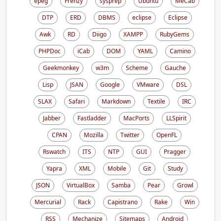
epeg
Frenzy
sysprep
Ubuntu
MeCab
DTP
ERD
DBMS
eclipse
Eclipse
Awk
RD
Diigo
XAMPP
RubyGems
PHPDoc
iCab
DOM
YAML
Camino
Geekmonkey
w3m
Scheme
Gauche
Lisp
JSAN
Google
VMware
DSL
SLAX
Safari
Markdown
Textile
IRC
Jabber
Fastladder
MacPorts
LLSpirit
CPAN
Mozilla
Twitter
OpenFL
Rswatch
ITS
NTP
GUI
Pragger
Yapra
XML
Mobile
Git
Study
JSON
VirtualBox
Samba
Pear
Growl
Mercurial
Rack
Capistrano
Rake
Win
RSS
Mechanize
Sitemaps
Android