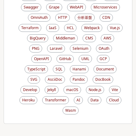
Swagger
Grape
WebAPI
Microservices
OmniAuth
HTTP
分析基盤
CDN
Terraform
IaaS
HCL
Webpack
Vue.js
BigQuery
Middleman
CMS
AWS
PNG
Laravel
Selenium
OAuth
OpenAPI
GitHub
UML
GCP
TypeScript
SQL
Hanami
Document
SVG
AsciiDoc
Pandoc
DocBook
Develop
Jekyll
macOS
Node.js
Vite
Heroku
Transformer
AI
Data
Cloud
Wasm