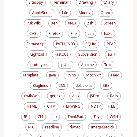
Sitecopy
Terminal
Drawing
tDiary
AppleScript
Life
Money
Omni
PukiWiki
Xen
XREA
Zsh
Screen
CASL
Firefox
Fink
zsh
haXe
Ecmascript
PATH_INFO
SQLite
PEAR
Lighttpd
FastCGI
Subversion
au
prototype.js
jsUnit
Apache
Trac
Template
Java
Rhino
Mochikit
Feed
Bloglines
CSS
del.icio.us
SBS
qwikWeb
gettext
Ajax
JSDoc
Rails
HTML
CHM
EPWING
NDTP
EB
IE
CLI
ck
ThinkPad
Toy
WSH
RFC
readline
rlwrap
ImageMagick