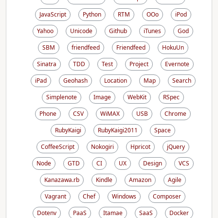
JavaScript
Python
RTM
OOo
iPod
Yahoo
Unicode
Github
iTunes
God
SBM
friendfeed
Friendfeed
HokuUn
Sinatra
TDD
Test
Project
Evernote
iPad
Geohash
Location
Map
Search
Simplenote
Image
WebKit
RSpec
Phone
CSV
WiMAX
USB
Chrome
RubyKaigi
RubyKaigi2011
Space
CoffeeScript
Nokogiri
Hpricot
jQuery
Node
GTD
CI
UX
Design
VCS
Kanazawa.rb
Kindle
Amazon
Agile
Vagrant
Chef
Windows
Composer
Dotenv
PaaS
Itamae
SaaS
Docker