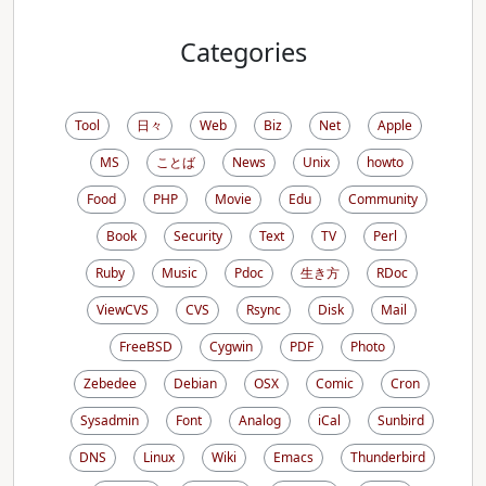
Categories
Tool
日々
Web
Biz
Net
Apple
MS
ことば
News
Unix
howto
Food
PHP
Movie
Edu
Community
Book
Security
Text
TV
Perl
Ruby
Music
Pdoc
生き方
RDoc
ViewCVS
CVS
Rsync
Disk
Mail
FreeBSD
Cygwin
PDF
Photo
Zebedee
Debian
OSX
Comic
Cron
Sysadmin
Font
Analog
iCal
Sunbird
DNS
Linux
Wiki
Emacs
Thunderbird