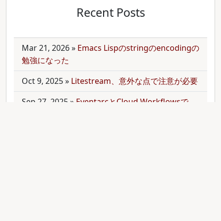
Recent Posts
Mar 21, 2026
»
Emacs Lispのstringのencodingの
勉強になった
Oct 9, 2025
»
Litestream、意外な点で注意が必要
Sep 27, 2025
»
EventarcとCloud Workflowsで
Cloudサービス間を少しずつ連携させる
Sep 21, 2025
»
moonを使って多言語monorepo
を扱ってみた
Sep 9, 2025
»
公開のmonorepoでbundler頼みで
gemをインストールする
Aug 28, 2025
»
RubyのMethodオブジェクトを
JavaScriptのfunctionと比較する