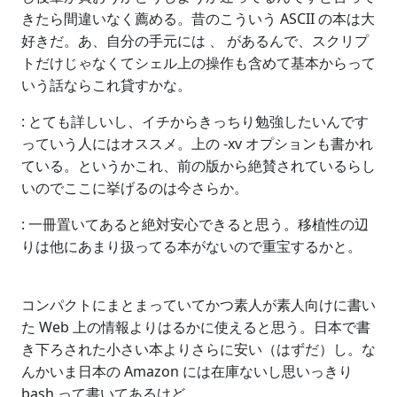
きたら間違いなく薦める。昔のこういう ASCII の本は大
好きだ。あ、自分の手元には 、 があるんで、スクリプ
トだけじゃなくてシェル上の操作も含めて基本からって
いう話ならこれ貸すかな。
: とても詳しいし、イチからきっちり勉強したいんです
っていう人にはオススメ。上の -xv オプションも書かれ
ている。というかこれ、前の版から絶賛されているらし
いのでここに挙げるのは今さらか。
: 一冊置いてあると絶対安心できると思う。移植性の辺
りは他にあまり扱ってる本がないので重宝するかと。
コンパクトにまとまっていてかつ素人が素人向けに書い
た Web 上の情報よりはるかに使えると思う。日本で書
き下ろされた小さい本よりさらに安い（はずだ）し。な
んかいま日本の Amazon には在庫ないし思いっきり
bash って書いてあるけど。