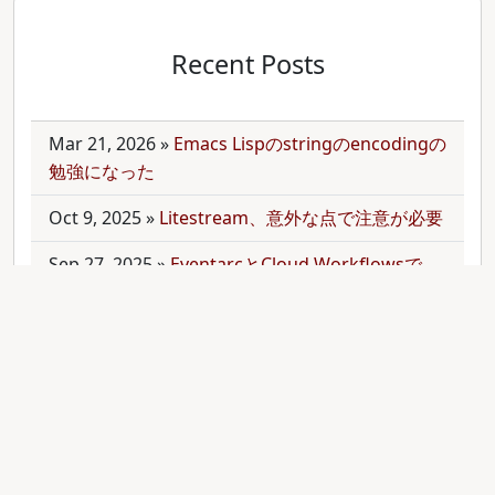
Recent Posts
Mar 21, 2026
»
Emacs Lispのstringのencodingの
勉強になった
Oct 9, 2025
»
Litestream、意外な点で注意が必要
Sep 27, 2025
»
EventarcとCloud Workflowsで
Cloudサービス間を少しずつ連携させる
Sep 21, 2025
»
moonを使って多言語monorepo
を扱ってみた
Sep 9, 2025
»
公開のmonorepoでbundler頼みで
gemをインストールする
Aug 28, 2025
»
RubyのMethodオブジェクトを