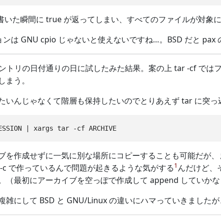
int0 は書いた瞬間に true が返ってしまい、すべてのファイル
プションは GNU cpio じゃないと使えないですね…。BSD だと pax
ントリの日付通りの日に試したみた結果。案の上 tar -cf 
しまう。
たいんじゃなくて階層も保持したいのでとりあえず tar に突
ブを作成せずに一気に別な場所にコピーすることも可能だが、
1
 -c で作っているんで問題が起きるような気がする
んだけど、
。（最初にアーカイブを空っぽで作成して append していか
雑にして BSD と GNU/Linux の違いにハマっていきまし