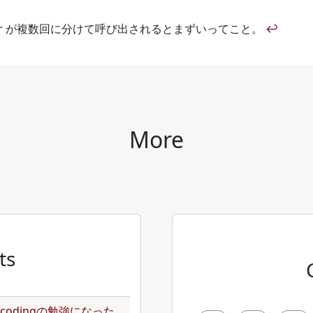
ら tar が複数回に分けて呼び出されるとまずいってこと。
↩
More
ts
のencodingの勉強になった