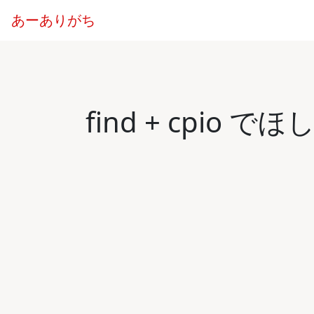
あーありがち
find + cpi