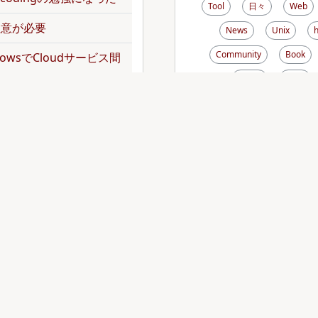
Tool
日々
Web
で注意が必要
News
Unix
Community
Book
kflowsでCloudサービス間
Music
Pdoc
Rsync
Disk
Mai
norepoを扱ってみた
Zebedee
Debian
dler頼みでgemをインス
Font
Analog
Emacs
Thunderb
トをJavaScriptの
tDiary
AppleScript
Xen
XREA
Zs
operationでバッチジョブを
zsh
haXe
Ecm
Lighttpd
FastC
operationでバッチジョブを
jsUnit
Apache