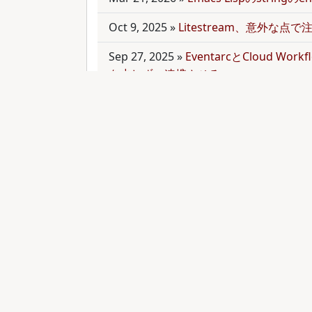
Oct 9, 2025
»
Litestream、意外な点
Sep 27, 2025
»
EventarcとCloud Wor
を少しずつ連携させる
Sep 21, 2025
»
moonを使って多言語mo
Sep 9, 2025
»
公開のmonorepoでbun
トールする
Aug 28, 2025
»
RubyのMethodオブジェク
functionと比較する
Aug 27, 2025
»
ActiveRecordとdry-
お手軽に管理してみる(3)
Aug 24, 2025
»
ActiveRecordとdry-
お手軽に管理してみる(2)