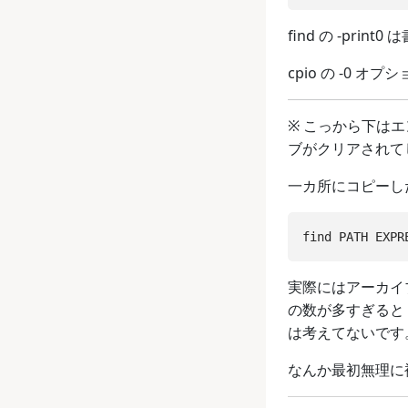
find の -pr
cpio の -0 オ
※ こっから下はエ
ブがクリアされて
一カ所にコピーし
実際にはアーカイ
の数が多すぎると
は考えてないです
なんか最初無理に複