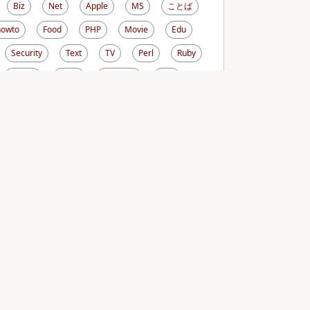
Biz
Net
Apple
MS
ことば
howto
Food
PHP
Movie
Edu
Security
Text
TV
Perl
Ruby
生き方
RDoc
ViewCVS
CVS
l
FreeBSD
Cygwin
PDF
Photo
OSX
Comic
Cron
Sysadmin
iCal
Sunbird
DNS
Linux
Wiki
ird
Sitecopy
Terminal
Drawing
Life
Money
Omni
PukiWiki
h
Screen
CASL
Firefox
Fink
ascript
PATH_INFO
SQLite
PEAR
GI
Subversion
au
prototype.js
Trac
Template
Java
Rhino