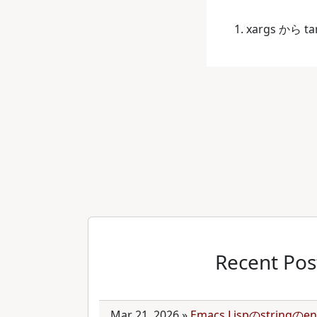
xargs か
Recent Pos
Mar 21, 2026
»
Emacs Lispのstring