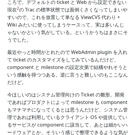
ころで。デフォルトの ticket と Web から設定できない
2
現在
の Trac の標準状態では面倒くさくなってしまいや
すいので、これを放置して単なる ViewCVS 代わり +
Wiki みたいに使ってしまうケースって、実は多いんじ
ゃないかという気がしている。というかうちはまさにそ
うでした。
最近やっと時間がとれたので WebAdmin plugin を入れ
て ticket のカスタマイズをしてみているんだけど、
component と milestone の設定次第で結構やれそうと
いう感触を得つつある。逆に言うと難しいのもここなん
だけど。
今ほしいのはシステム管理向けの Ticket の雛形。開発
であればプロダクトによって milestone も component
もマチマチになってくるとは思うんだけど、システム管
理であれば利用しているクライアント OS や提供してい
るサービスが component に該当して、あとは細かいハ
ードウェアとか、そういう感じで整理できるような気が