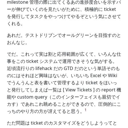
milestone 管理の際に出てくるあの進捗度合いを示すバ
ーが伸びていくのを見たいがために、積極的に ticket
を発行してタスクをやっつけてやるぞという気にさせて
くれる。
あれだ。テストドリブンでオールグリーンを目指すのと
おんなじ。
でだ。これって実は割と応用範囲が広くて、いろんな仕
事をこの ticket システムで運用できそうな気がする。
近頃流行りの lifehack だの GTD だのという単語そのも
のにはそれほど興味はないが、いちいち Excel や Wiki
でうんうんと表を書いて管理するより ticket をほいっ
と発行してしまえば一覧は [ View Tickets ] の report 機
能や custom query（このインターフェイスも親切でイ
カす）であれこれ眺めることができるので、圧倒的にこ
1
っちのやり方の方が冴えてると思う。
ただ問題は ticket のカスタマイズをどうしようってと