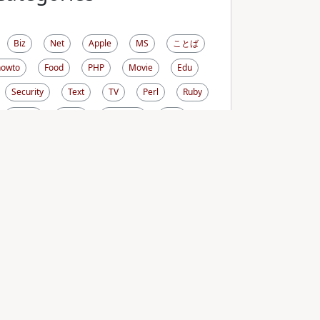
Biz
Net
Apple
MS
ことば
howto
Food
PHP
Movie
Edu
Security
Text
TV
Perl
Ruby
生き方
RDoc
ViewCVS
CVS
l
FreeBSD
Cygwin
PDF
Photo
OSX
Comic
Cron
Sysadmin
iCal
Sunbird
DNS
Linux
Wiki
ird
Sitecopy
Terminal
Drawing
Life
Money
Omni
PukiWiki
h
Screen
CASL
Firefox
Fink
ascript
PATH_INFO
SQLite
PEAR
GI
Subversion
au
prototype.js