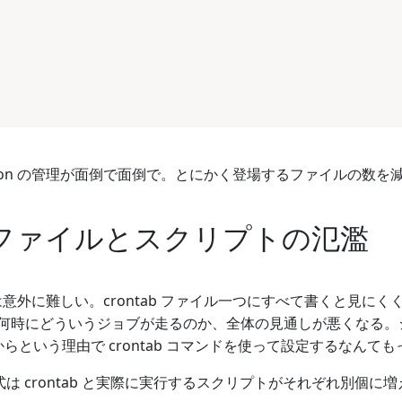
ron の管理が面倒で面倒で。とにかく登場するファイルの数を
tabファイルとスクリプトの氾濫
は意外に難しい。crontab ファイル一つにすべて書くと見にくくなるし
何時にどういうジョブが走るのか、全体の見通しが悪くなる。
ないからという理由で crontab コマンドを使って設定するなんて
/ 方式は crontab と実際に実行するスクリプトがそれぞれ別