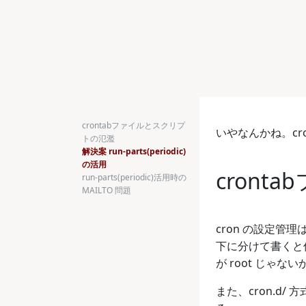
crontabファイルとスクリプ
いやなんかね。c
トの氾濫
解決案 run-parts(periodic)
の活用
cron
run-parts(periodic)活用時の
MAILTO 問題
cron の設定管理
下に分けて書くと
が root じゃ
また、cron.d