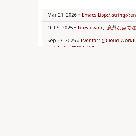
Mar 21, 2026
»
Emacs Lispのstring
Oct 9, 2025
»
Litestream、意外な点
Sep 27, 2025
»
EventarcとCloud Wor
を少しずつ連携させる
Sep 21, 2025
»
moonを使って多言語mo
Sep 9, 2025
»
公開のmonorepoでbun
トールする
Aug 28, 2025
»
RubyのMethodオブジェク
functionと比較する
Aug 27, 2025
»
ActiveRecordとdry-
お手軽に管理してみる(3)
Aug 24, 2025
»
ActiveRecordとdry-