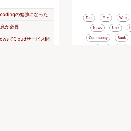
のencodingの勉強になった
Tool
日々
Web
で注意が必要
News
Unix
Community
Book
kflowsでCloudサービス間
Music
Pdoc
Rsync
Disk
Mai
norepoを扱ってみた
Zebedee
Debian
dler頼みでgemをインス
Font
Analog
Emacs
Thunderb
トをJavaScriptの
tDiary
AppleScript
Xen
XREA
Zs
operationでバッチジョブを
zsh
haXe
Ecm
Lighttpd
FastC
operationでバッチジョブを