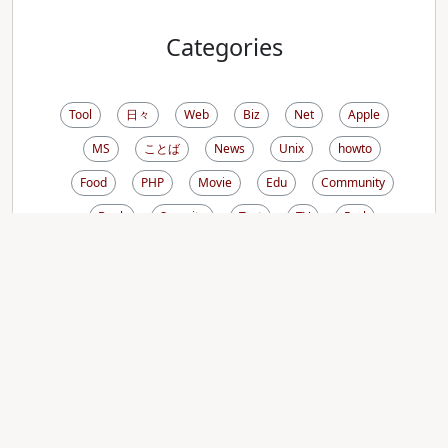
Categories
Tool
日々
Web
Biz
Net
Apple
MS
ことば
News
Unix
howto
Food
PHP
Movie
Edu
Community
Book
Security
Text
TV
Perl
Ruby
Music
Pdoc
生き方
RDoc
ViewCVS
CVS
Rsync
Disk
Mail
FreeBSD
Cygwin
PDF
Photo
Zebedee
Debian
OSX
Comic
Cron
Sysadmin
Font
Analog
iCal
Sunbird
DNS
Linux
Wiki
Emacs
Thunderbird