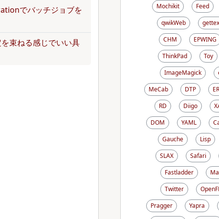
Mochikit
Feed
operationでバッチジョブを
qwikWeb
gettex
CHM
EPWING
定を束ねる感じでいい具
ThinkPad
Toy
ImageMagick
MeCab
DTP
E
RD
Diigo
X
DOM
YAML
C
Gauche
Lisp
SLAX
Safari
Fastladder
Ma
Twitter
OpenF
Pragger
Yapra