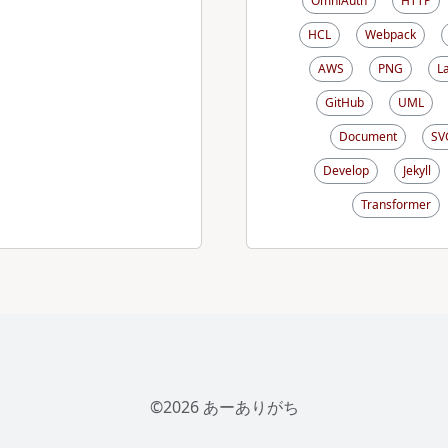
OmniAuth
HTTP
HCL
Webpack
AWS
PNG
L
GitHub
UML
Document
SV
Develop
Jekyll
Transformer
©2026 あーありがち