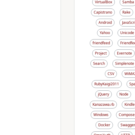
VirtualBox
Samba
Capistrano
Rake
Android
JavaScr
Yahoo
Unicode
friendfeed
Friendfe
Project
Evernote
Search
Simplenote
CSV
WiMA
RubyKaigi2011
Sp
jQuery
Node
Kanazawa.rb
Kindle
Windows
Compose
Docker
Swagge