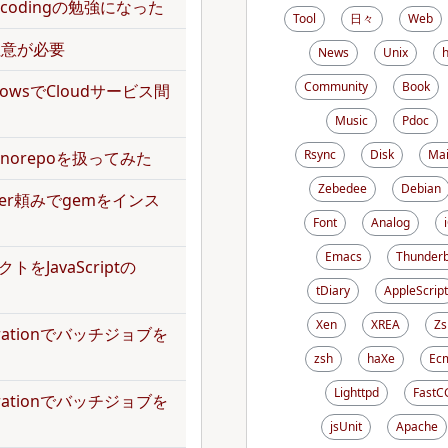
のencodingの勉強になった
Tool
日々
Web
で注意が必要
News
Unix
Community
Book
kflowsでCloudサービス間
Music
Pdoc
Rsync
Disk
Mai
norepoを扱ってみた
Zebedee
Debian
dler頼みでgemをインス
Font
Analog
Emacs
Thunderb
トをJavaScriptの
tDiary
AppleScript
Xen
XREA
Zs
operationでバッチジョブを
zsh
haXe
Ecm
Lighttpd
FastC
operationでバッチジョブを
jsUnit
Apache