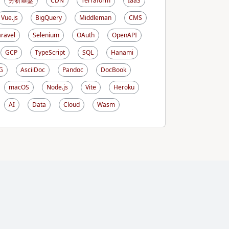
分析基盤
CDN
Terraform
IaaS
Vue.js
BigQuery
Middleman
CMS
aravel
Selenium
OAuth
OpenAPI
GCP
TypeScript
SQL
Hanami
G
AsciiDoc
Pandoc
DocBook
macOS
Node.js
Vite
Heroku
AI
Data
Cloud
Wasm