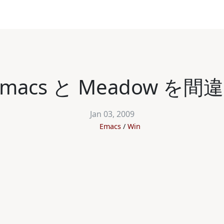
Emacs と Meadow を
Jan 03, 2009
Emacs
Win