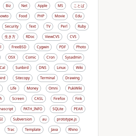
Biz
Net
Apple
MS
ことば
howto
Food
PHP
Movie
Edu
Security
Text
TV
Perl
Ruby
生き方
RDoc
ViewCVS
CVS
l
FreeBSD
Cygwin
PDF
Photo
OSX
Comic
Cron
Sysadmin
iCal
Sunbird
DNS
Linux
Wiki
ird
Sitecopy
Terminal
Drawing
Life
Money
Omni
PukiWiki
h
Screen
CASL
Firefox
Fink
ascript
PATH_INFO
SQLite
PEAR
GI
Subversion
au
prototype.js
Trac
Template
Java
Rhino