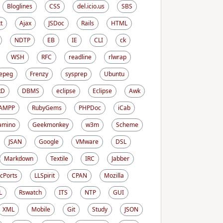
Bloglines
CSS
del.icio.us
SBS
t
Ajax
JSDoc
Rails
HTML
NDTP
EB
IE
CLI
ck
WSH
RFC
readline
rlwrap
epeg
Frenzy
sysprep
Ubuntu
RD
DBMS
eclipse
Eclipse
Awk
AMPP
RubyGems
PHPDoc
iCab
amino
Geekmonkey
w3m
Scheme
JSAN
Google
VMware
DSL
Markdown
Textile
IRC
Jabber
cPorts
LLSpirit
CPAN
Mozilla
L
Rswatch
ITS
NTP
GUI
XML
Mobile
Git
Study
JSON