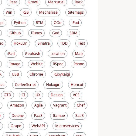
Pear
Growl
Mercurial
Rack
Win
RSS
Mechanize
Sitemaps
ipt
Python
RTM
OOo
iPod
Github
iTunes
God
SBM
ed
HokuUn
Sinatra
TDD
Test
iPad
Geohash
Location
Map
Image
WebKit
RSpec
Phone
X
USB
Chrome
RubyKaigi
ace
CoffeeScript
Nokogiri
Hpricot
GTD
CI
UX
Design
VCS
Amazon
Agile
Vagrant
Chef
r
Dotenv
PaaS
Itamae
SaaS
r
Grape
WebAPI
Microservices