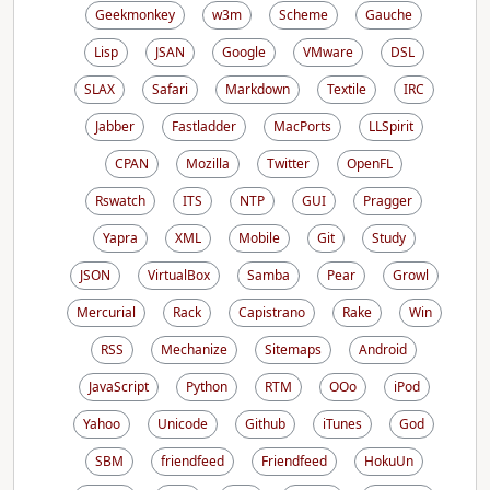
Geekmonkey
w3m
Scheme
Gauche
Lisp
JSAN
Google
VMware
DSL
SLAX
Safari
Markdown
Textile
IRC
Jabber
Fastladder
MacPorts
LLSpirit
CPAN
Mozilla
Twitter
OpenFL
Rswatch
ITS
NTP
GUI
Pragger
Yapra
XML
Mobile
Git
Study
JSON
VirtualBox
Samba
Pear
Growl
Mercurial
Rack
Capistrano
Rake
Win
RSS
Mechanize
Sitemaps
Android
JavaScript
Python
RTM
OOo
iPod
Yahoo
Unicode
Github
iTunes
God
SBM
friendfeed
Friendfeed
HokuUn