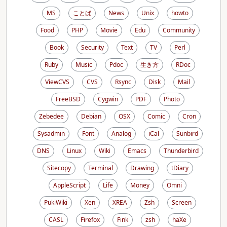
MS
ことば
News
Unix
howto
Food
PHP
Movie
Edu
Community
Book
Security
Text
TV
Perl
Ruby
Music
Pdoc
生き方
RDoc
ViewCVS
CVS
Rsync
Disk
Mail
FreeBSD
Cygwin
PDF
Photo
Zebedee
Debian
OSX
Comic
Cron
Sysadmin
Font
Analog
iCal
Sunbird
DNS
Linux
Wiki
Emacs
Thunderbird
Sitecopy
Terminal
Drawing
tDiary
AppleScript
Life
Money
Omni
PukiWiki
Xen
XREA
Zsh
Screen
CASL
Firefox
Fink
zsh
haXe