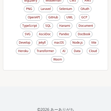
BigQuery
Middleman
CMS
AWS
PNG
Laravel
Selenium
OAuth
OpenAPI
GitHub
UML
GCP
TypeScript
SQL
Hanami
Document
SVG
AsciiDoc
Pandoc
DocBook
Develop
Jekyll
macOS
Node.js
Vite
Heroku
Transformer
AI
Data
Cloud
Wasm
©2026 あーありがち