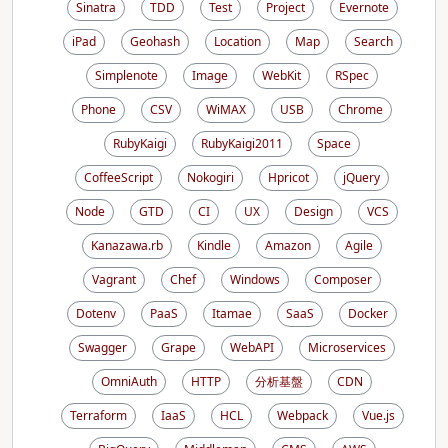
Sinatra
TDD
Test
Project
Evernote
iPad
Geohash
Location
Map
Search
Simplenote
Image
WebKit
RSpec
Phone
CSV
WiMAX
USB
Chrome
RubyKaigi
RubyKaigi2011
Space
CoffeeScript
Nokogiri
Hpricot
jQuery
Node
GTD
CI
UX
Design
VCS
Kanazawa.rb
Kindle
Amazon
Agile
Vagrant
Chef
Windows
Composer
Dotenv
PaaS
Itamae
SaaS
Docker
Swagger
Grape
WebAPI
Microservices
OmniAuth
HTTP
分析基盤
CDN
Terraform
IaaS
HCL
Webpack
Vue.js