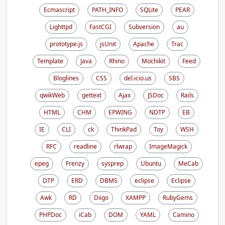
Ecmascript
PATH_INFO
SQLite
PEAR
Lighttpd
FastCGI
Subversion
au
prototype.js
jsUnit
Apache
Trac
Template
Java
Rhino
Mochikit
Feed
Bloglines
CSS
del.icio.us
SBS
qwikWeb
gettext
Ajax
JSDoc
Rails
HTML
CHM
EPWING
NDTP
EB
IE
CLI
ck
ThinkPad
Toy
WSH
RFC
readline
rlwrap
ImageMagick
epeg
Frenzy
sysprep
Ubuntu
MeCab
DTP
ERD
DBMS
eclipse
Eclipse
Awk
RD
Diigo
XAMPP
RubyGems
PHPDoc
iCab
DOM
YAML
Camino