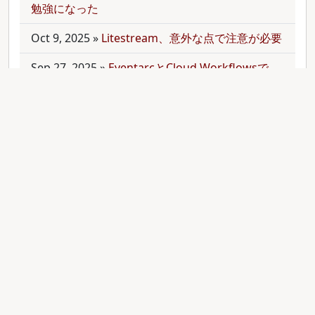
勉強になった
Oct 9, 2025
»
Litestream、意外な点で注意が必要
Sep 27, 2025
»
EventarcとCloud Workflowsで
Cloudサービス間を少しずつ連携させる
Sep 21, 2025
»
moonを使って多言語monorepo
を扱ってみた
Sep 9, 2025
»
公開のmonorepoでbundler頼みで
gemをインストールする
Aug 28, 2025
»
RubyのMethodオブジェクトを
JavaScriptのfunctionと比較する
Aug 27, 2025
»
ActiveRecordとdry-operationで
バッチジョブをお手軽に管理してみる(3)
Aug 24, 2025
»
ActiveRecordとdry-operationで