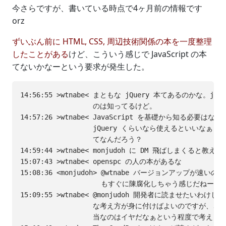
今さらですが、書いている時点で4ヶ月前の情報です
orz
ずいぶん前に HTML, CSS, 周辺技術関係の本を一度整理
したことがある
けど、こういう感じで JavaScript の本
てないかなーという要求が発生した。
14:56:55 >wtnabe< まともな jQuery 本てあるのかな。jQ
                  のは知ってるけど。

14:57:26 >wtnabe< JavaScript を基礎から知る必要は
                  jQuery くらいなら使えるといいなぁ
                  てなんだろう？

14:59:44 >wtnabe< monjudoh に DM 飛ばしまくると教え
15:07:43 >wtnabe< openspc の人の本があるな

15:08:36 <monjudoh> @wtnabe バージョンアップが速い
                    もすぐに陳腐化しちゃう感じだねー

15:09:55 >wtnabe< @monjudoh 開発者に読ませたいわけ
                  な考え方が身に付けばよいのですが、さ
                  当なのはイヤだなぁという程度で考えます