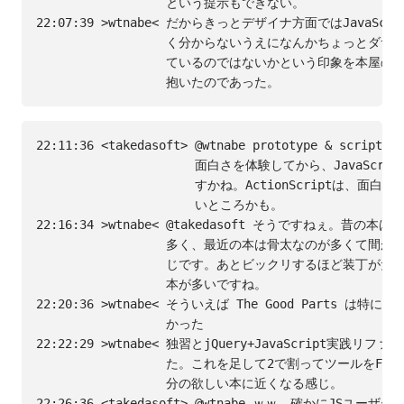
                  という提示もできない。

22:07:39 >wtnabe< だからきっとデザイナ方面ではJavaScr
                  く分からないうえになんかちょっとダサ
                  ているのではないかという印象を本屋の
22:11:36 <takedasoft> @wtnabe prototype & script
                      面白さを体験してから、JavaScr
                      すかね。ActionScriptは、面
                      いところかも。

22:16:34 >wtnabe< @takedasoft そうですねぇ。昔の本
                  多く、最近の本は骨太なのが多くて間が
                  じです。あとビックリするほど装丁がだ
                  本が多いですね。

22:20:36 >wtnabe< そういえば The Good Parts は特
                  かった

22:22:29 >wtnabe< 独習とjQuery+JavaScript実践リ
                  た。これを足して2で割ってツールをFx+F
                  分の欲しい本に近くなる感じ。

22:26:36 <takedasoft> @wtnabe ｗｗ、確かにJSユー