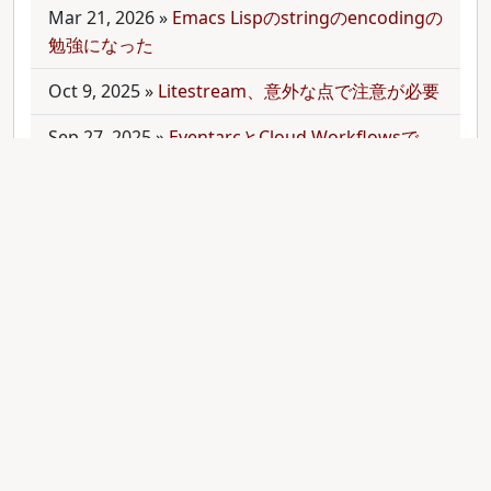
Mar 21, 2026
»
Emacs Lispのstringのencodingの
勉強になった
Oct 9, 2025
»
Litestream、意外な点で注意が必要
Sep 27, 2025
»
EventarcとCloud Workflowsで
Cloudサービス間を少しずつ連携させる
Sep 21, 2025
»
moonを使って多言語monorepo
を扱ってみた
Sep 9, 2025
»
公開のmonorepoでbundler頼みで
gemをインストールする
Aug 28, 2025
»
RubyのMethodオブジェクトを
JavaScriptのfunctionと比較する
Aug 27, 2025
»
ActiveRecordとdry-operationで
バッチジョブをお手軽に管理してみる(3)