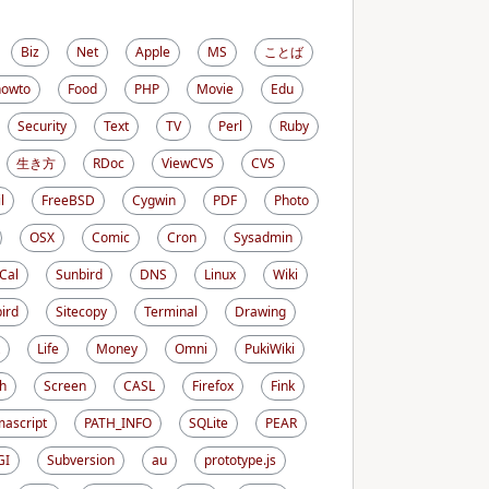
Biz
Net
Apple
MS
ことば
howto
Food
PHP
Movie
Edu
Security
Text
TV
Perl
Ruby
生き方
RDoc
ViewCVS
CVS
l
FreeBSD
Cygwin
PDF
Photo
OSX
Comic
Cron
Sysadmin
iCal
Sunbird
DNS
Linux
Wiki
ird
Sitecopy
Terminal
Drawing
Life
Money
Omni
PukiWiki
h
Screen
CASL
Firefox
Fink
ascript
PATH_INFO
SQLite
PEAR
GI
Subversion
au
prototype.js