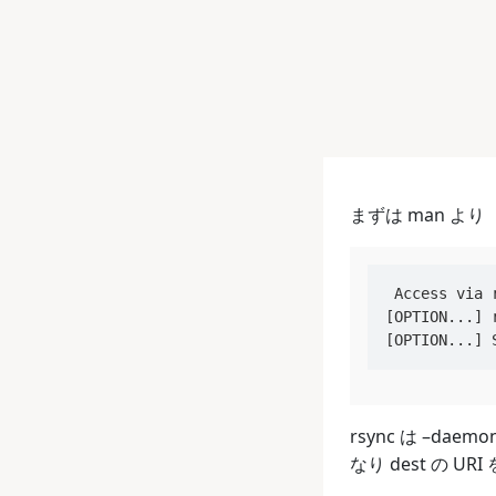
まずは man より
 Access via 
[OPTION...] 
rsync は –d
なり dest の UR