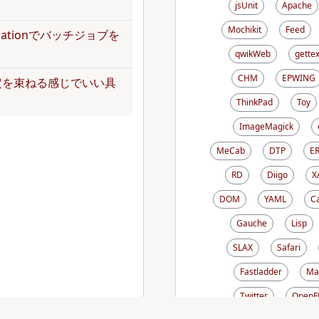
jsUnit
Apache
Mochikit
Feed
operationでバッチジョブを
qwikWeb
gettex
CHM
EPWING
定を束ねる感じでいい具
ThinkPad
Toy
ImageMagick
MeCab
DTP
E
RD
Diigo
X
DOM
YAML
C
Gauche
Lisp
SLAX
Safari
Fastladder
Ma
Twitter
OpenF