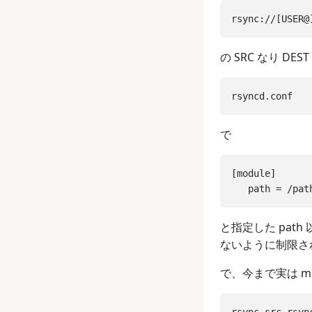
の SRC なり DES
で
[module]

と指定した pa
ないように制限さ
で、今まで実は 