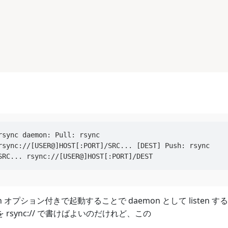
rsync daemon: Pull: rsync

rsync://[USER@]HOST[:PORT]/SRC... [DEST] Push: rsync

aemon オプション付きで起動することで daemon として list
I を rsync:// で書けばよいのだけれど、この