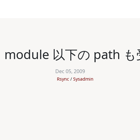
n は module 以下の pa
Dec 05, 2009
Rsync
Sysadmin