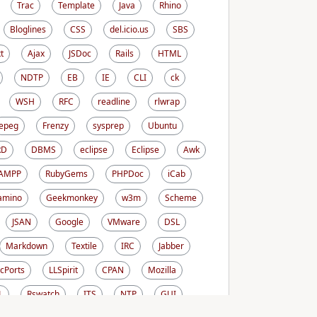
Trac
Template
Java
Rhino
Bloglines
CSS
del.icio.us
SBS
t
Ajax
JSDoc
Rails
HTML
NDTP
EB
IE
CLI
ck
WSH
RFC
readline
rlwrap
epeg
Frenzy
sysprep
Ubuntu
RD
DBMS
eclipse
Eclipse
Awk
AMPP
RubyGems
PHPDoc
iCab
amino
Geekmonkey
w3m
Scheme
JSAN
Google
VMware
DSL
Markdown
Textile
IRC
Jabber
cPorts
LLSpirit
CPAN
Mozilla
L
Rswatch
ITS
NTP
GUI