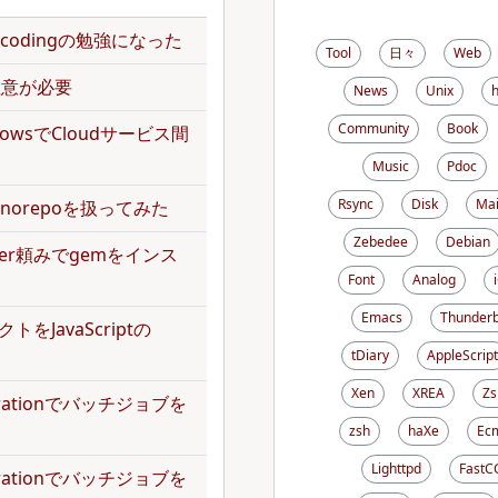
のencodingの勉強になった
Tool
日々
Web
で注意が必要
News
Unix
Community
Book
kflowsでCloudサービス間
Music
Pdoc
Rsync
Disk
Mai
norepoを扱ってみた
Zebedee
Debian
dler頼みでgemをインス
Font
Analog
Emacs
Thunderb
トをJavaScriptの
tDiary
AppleScript
Xen
XREA
Zs
operationでバッチジョブを
zsh
haXe
Ecm
Lighttpd
FastC
operationでバッチジョブを