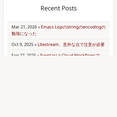
Recent Posts
Mar 21, 2026
»
Emacs Lispのstringのencodingの
勉強になった
Oct 9, 2025
»
Litestream、意外な点で注意が必要
Sep 27, 2025
»
EventarcとCloud Workflowsで
Cloudサービス間を少しずつ連携させる
Sep 21, 2025
»
moonを使って多言語monorepo
を扱ってみた
Sep 9, 2025
»
公開のmonorepoでbundler頼みで
gemをインストールする
Aug 28, 2025
»
RubyのMethodオブジェクトを
JavaScriptのfunctionと比較する