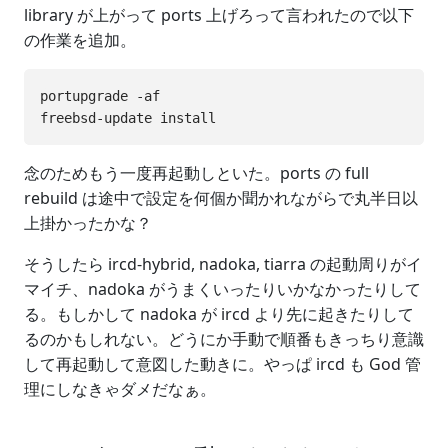
library が上がって ports 上げろって言われたので以下
の作業を追加。
portupgrade -af

念のためもう一度再起動しといた。ports の full
rebuild は途中で設定を何個か聞かれながらで丸半日以
上掛かったかな？
そうしたら ircd-hybrid, nadoka, tiarra の起動周りがイ
マイチ、nadoka がうまくいったりいかなかったりして
る。もしかして nadoka が ircd より先に起きたりして
るのかもしれない。どうにか手動で順番もきっちり意識
して再起動して意図した動きに。やっぱ ircd も God 管
理にしなきゃダメだなぁ。