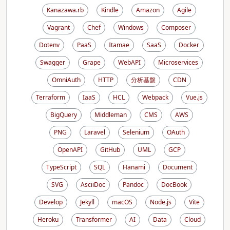
Kanazawa.rb
Kindle
Amazon
Agile
Vagrant
Chef
Windows
Composer
Dotenv
PaaS
Itamae
SaaS
Docker
Swagger
Grape
WebAPI
Microservices
OmniAuth
HTTP
分析基盤
CDN
Terraform
IaaS
HCL
Webpack
Vue.js
BigQuery
Middleman
CMS
AWS
PNG
Laravel
Selenium
OAuth
OpenAPI
GitHub
UML
GCP
TypeScript
SQL
Hanami
Document
SVG
AsciiDoc
Pandoc
DocBook
Develop
Jekyll
macOS
Node.js
Vite
Heroku
Transformer
AI
Data
Cloud