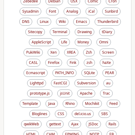
Zebedee
Debian
OSX
Comic
Cron
Sysadmin
Font
Analog
iCal
Sunbird
DNS
Linux
Wiki
Emacs
Thunderbird
Sitecopy
Terminal
Drawing
tDiary
AppleScript
Life
Money
Omni
PukiWiki
Xen
XREA
Zsh
Screen
CASL
Firefox
Fink
zsh
haXe
Ecmascript
PATH_INFO
SQLite
PEAR
Lighttpd
FastCGI
Subversion
au
prototype.js
jsUnit
Apache
Trac
Template
Java
Rhino
Mochikit
Feed
Bloglines
CSS
del.icio.us
SBS
qwikWeb
gettext
Ajax
JSDoc
Rails
HTML
CHM
EPWING
NDTP
EB