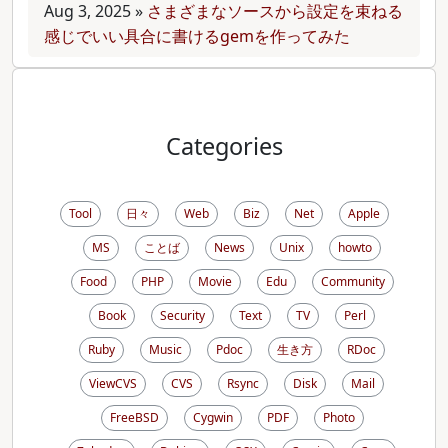
Aug 3, 2025
»
さまざまなソースから設定を束ねる
感じでいい具合に書けるgemを作ってみた
Categories
Tool
日々
Web
Biz
Net
Apple
MS
ことば
News
Unix
howto
Food
PHP
Movie
Edu
Community
Book
Security
Text
TV
Perl
Ruby
Music
Pdoc
生き方
RDoc
ViewCVS
CVS
Rsync
Disk
Mail
FreeBSD
Cygwin
PDF
Photo