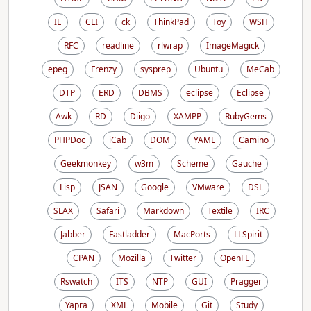
IE
CLI
ck
ThinkPad
Toy
WSH
RFC
readline
rlwrap
ImageMagick
epeg
Frenzy
sysprep
Ubuntu
MeCab
DTP
ERD
DBMS
eclipse
Eclipse
Awk
RD
Diigo
XAMPP
RubyGems
PHPDoc
iCab
DOM
YAML
Camino
Geekmonkey
w3m
Scheme
Gauche
Lisp
JSAN
Google
VMware
DSL
SLAX
Safari
Markdown
Textile
IRC
Jabber
Fastladder
MacPorts
LLSpirit
CPAN
Mozilla
Twitter
OpenFL
Rswatch
ITS
NTP
GUI
Pragger
Yapra
XML
Mobile
Git
Study