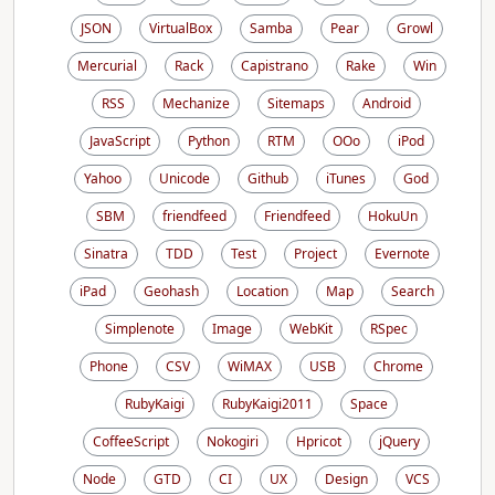
JSON
VirtualBox
Samba
Pear
Growl
Mercurial
Rack
Capistrano
Rake
Win
RSS
Mechanize
Sitemaps
Android
JavaScript
Python
RTM
OOo
iPod
Yahoo
Unicode
Github
iTunes
God
SBM
friendfeed
Friendfeed
HokuUn
Sinatra
TDD
Test
Project
Evernote
iPad
Geohash
Location
Map
Search
Simplenote
Image
WebKit
RSpec
Phone
CSV
WiMAX
USB
Chrome
RubyKaigi
RubyKaigi2011
Space
CoffeeScript
Nokogiri
Hpricot
jQuery
Node
GTD
CI
UX
Design
VCS