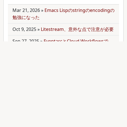
Mar 21, 2026
»
Emacs Lispのstringのencodingの
勉強になった
Oct 9, 2025
»
Litestream、意外な点で注意が必要
Sep 27, 2025
»
EventarcとCloud Workflowsで
Cloudサービス間を少しずつ連携させる
Sep 21, 2025
»
moonを使って多言語monorepo
を扱ってみた
Sep 9, 2025
»
公開のmonorepoでbundler頼みで
gemをインストールする
Aug 28, 2025
»
RubyのMethodオブジェクトを
JavaScriptのfunctionと比較する
Aug 27, 2025
»
ActiveRecordとdry-operationで
バッチジョブをお手軽に管理してみる(3)