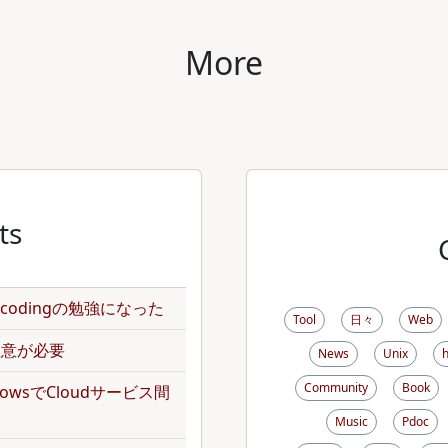
More
ts
のencodingの勉強になった
Tool
日々
Web
で注意が必要
News
Unix
Community
Book
kflowsでCloudサービス間
Music
Pdoc