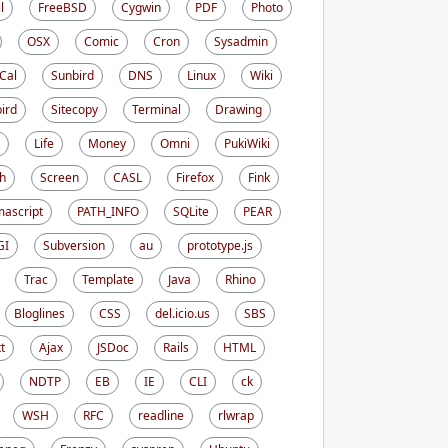
l
FreeBSD
Cygwin
PDF
Photo
OSX
Comic
Cron
Sysadmin
iCal
Sunbird
DNS
Linux
Wiki
ird
Sitecopy
Terminal
Drawing
Life
Money
Omni
PukiWiki
h
Screen
CASL
Firefox
Fink
ascript
PATH_INFO
SQLite
PEAR
GI
Subversion
au
prototype.js
Trac
Template
Java
Rhino
Bloglines
CSS
del.icio.us
SBS
t
Ajax
JSDoc
Rails
HTML
NDTP
EB
IE
CLI
ck
WSH
RFC
readline
rlwrap