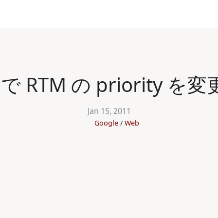
me で RTM の priorit
Jan 15, 2011
Google
Web