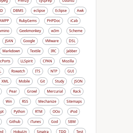
epeg
Frenzy
sysprep
Ubuntu
RD
DBMS
eclipse
Eclipse
Awk
AMPP
RubyGems
PHPDoc
iCab
amino
Geekmonkey
w3m
Scheme
JSAN
Google
VMware
DSL
Markdown
Textile
IRC
Jabber
cPorts
LLSpirit
CPAN
Mozilla
L
Rswatch
ITS
NTP
GUI
XML
Mobile
Git
Study
JSON
Pear
Growl
Mercurial
Rack
Win
RSS
Mechanize
Sitemaps
ipt
Python
RTM
OOo
iPod
Github
iTunes
God
SBM
ed
HokuUn
Sinatra
TDD
Test