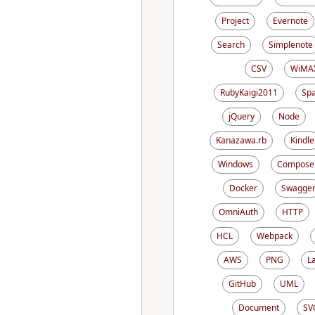
Project
Evernote
Search
Simplenote
CSV
WiMA
RubyKaigi2011
Sp
jQuery
Node
Kanazawa.rb
Kindle
Windows
Compose
Docker
Swagge
OmniAuth
HTTP
HCL
Webpack
AWS
PNG
L
GitHub
UML
Document
SV