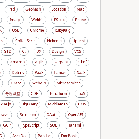
iPad
Geohash
Location
Map
Image
WebKit
RSpec
Phone
X
USB
Chrome
RubyKaigi
ace
CoffeeScript
Nokogiri
Hpricot
GTD
CI
UX
Design
VCS
Amazon
Agile
Vagrant
Chef
r
Dotenv
PaaS
Itamae
SaaS
r
Grape
WebAPI
Microservices
分析基盤
CDN
Terraform
IaaS
Vue.js
BigQuery
Middleman
CMS
aravel
Selenium
OAuth
OpenAPI
GCP
TypeScript
SQL
Hanami
G
AsciiDoc
Pandoc
DocBook