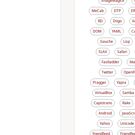
ImageMagick
MeCab
DTP
E
RD
Diigo
X
DOM
YAML
C
Gauche
Lisp
SLAX
Safari
Fastladder
Ma
Twitter
OpenF
Pragger
Yapra
VirtualBox
Samba
Capistrano
Rake
Android
JavaScr
Yahoo
Unicode
friendfeed
Friendfe