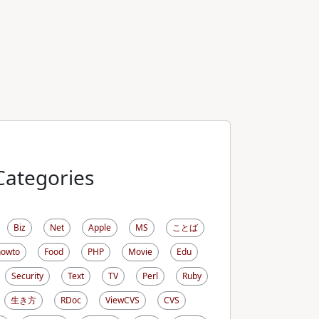
Categories
Biz
Net
Apple
MS
ことば
howto
Food
PHP
Movie
Edu
Security
Text
TV
Perl
Ruby
生き方
RDoc
ViewCVS
CVS