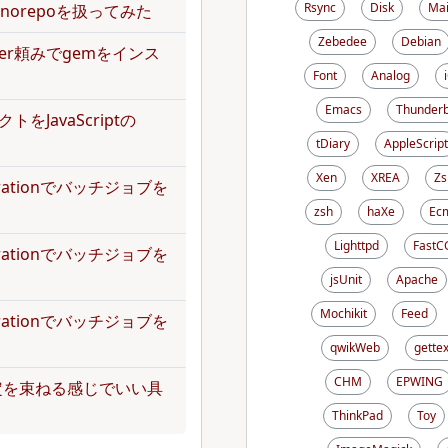
Rsync
Disk
Mai
norepoを扱ってみた
Zebedee
Debian
dler頼みでgemをインス
Font
Analog
Emacs
Thunderb
トをJavaScriptの
tDiary
AppleScript
Xen
XREA
Zs
operationでバッチジョブを
zsh
haXe
Ecm
Lighttpd
FastC
operationでバッチジョブを
jsUnit
Apache
Mochikit
Feed
operationでバッチジョブを
qwikWeb
gettex
CHM
EPWING
定を束ねる感じでいい具
ThinkPad
Toy