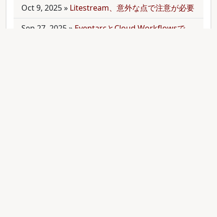
Oct 9, 2025
»
Litestream、意外な点で注意が必要
Sep 27, 2025
»
EventarcとCloud Workflowsで
Cloudサービス間を少しずつ連携させる
Sep 21, 2025
»
moonを使って多言語monorepo
を扱ってみた
Sep 9, 2025
»
公開のmonorepoでbundler頼みで
gemをインストールする
Aug 28, 2025
»
RubyのMethodオブジェクトを
JavaScriptのfunctionと比較する
Aug 27, 2025
»
ActiveRecordとdry-operationで
バッチジョブをお手軽に管理してみる(3)
Aug 24, 2025
»
ActiveRecordとdry-operationで
バッチジョブをお手軽に管理してみる(2)