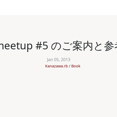
rb meetup #5 のご案
Jan 05, 2013
Kanazawa.rb
Book