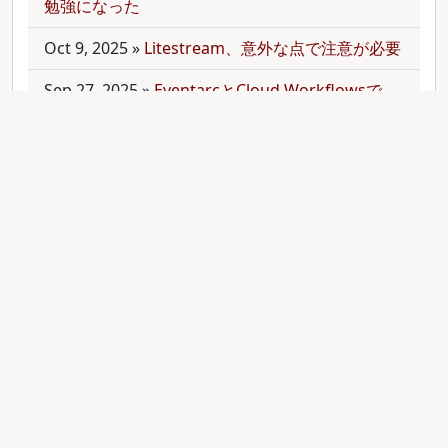
勉強になった
Oct 9, 2025
»
Litestream、意外な点で注意が必要
Sep 27, 2025
»
EventarcとCloud Workflowsで
Cloudサービス間を少しずつ連携させる
Sep 21, 2025
»
moonを使って多言語monorepo
を扱ってみた
Sep 9, 2025
»
公開のmonorepoでbundler頼みで
gemをインストールする
Aug 28, 2025
»
RubyのMethodオブジェクトを
JavaScriptのfunctionと比較する
Aug 27, 2025
»
ActiveRecordとdry-operationで
バッチジョブをお手軽に管理してみる(3)
Aug 24, 2025
»
ActiveRecordとdry-operationで