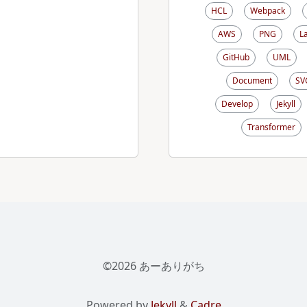
HCL
Webpack
AWS
PNG
L
GitHub
UML
Document
SV
Develop
Jekyll
Transformer
©2026 あーありがち
Powered by
Jekyll
&
Cadre