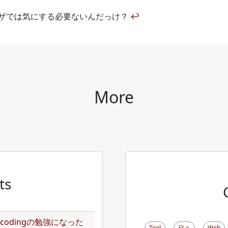
ザでは気にする必要ないんだっけ？
↩
More
ts
のencodingの勉強になった
Tool
日々
Web