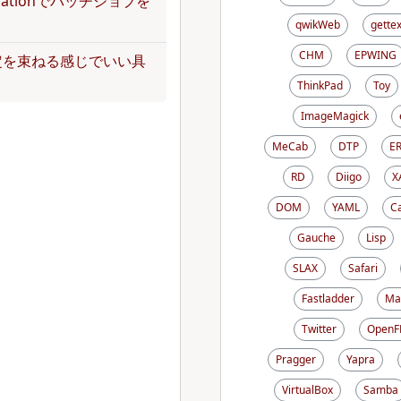
operationでバッチジョブを
qwikWeb
gettex
CHM
EPWING
定を束ねる感じでいい具
ThinkPad
Toy
ImageMagick
MeCab
DTP
E
RD
Diigo
X
DOM
YAML
C
Gauche
Lisp
SLAX
Safari
Fastladder
Ma
Twitter
OpenF
Pragger
Yapra
VirtualBox
Samba