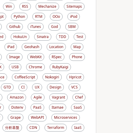
Win
RSS
Mechanize
Sitemaps
ipt
Python
RTM
OOo
iPod
Github
iTunes
God
SBM
ed
HokuUn
Sinatra
TDD
Test
iPad
Geohash
Location
Map
Image
WebKit
RSpec
Phone
X
USB
Chrome
RubyKaigi
ace
CoffeeScript
Nokogiri
Hpricot
GTD
CI
UX
Design
VCS
Amazon
Agile
Vagrant
Chef
r
Dotenv
PaaS
Itamae
SaaS
r
Grape
WebAPI
Microservices
分析基盤
CDN
Terraform
IaaS