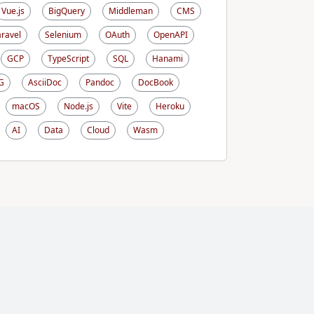
Vue.js
BigQuery
Middleman
CMS
aravel
Selenium
OAuth
OpenAPI
GCP
TypeScript
SQL
Hanami
G
AsciiDoc
Pandoc
DocBook
macOS
Node.js
Vite
Heroku
AI
Data
Cloud
Wasm