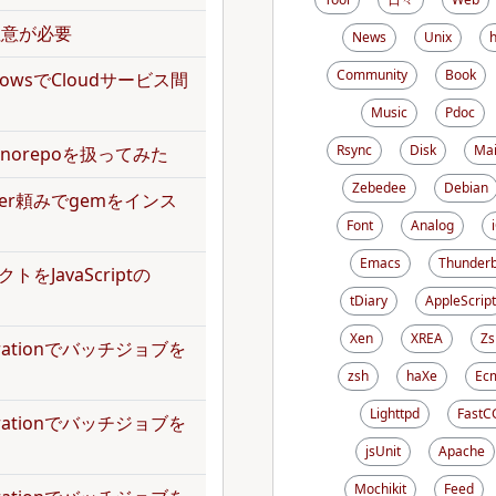
で注意が必要
News
Unix
Community
Book
kflowsでCloudサービス間
Music
Pdoc
Rsync
Disk
Mai
norepoを扱ってみた
Zebedee
Debian
dler頼みでgemをインス
Font
Analog
Emacs
Thunderb
トをJavaScriptの
tDiary
AppleScript
Xen
XREA
Zs
operationでバッチジョブを
zsh
haXe
Ecm
Lighttpd
FastC
operationでバッチジョブを
jsUnit
Apache
Mochikit
Feed