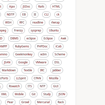
t
Ajax
JSDoc
Rails
HTML
NDTP
EB
IE
CLI
ck
WSH
RFC
readline
rlwrap
epeg
Frenzy
sysprep
Ubuntu
RD
DBMS
eclipse
Eclipse
Awk
AMPP
RubyGems
PHPDoc
iCab
amino
Geekmonkey
w3m
Scheme
JSAN
Google
VMware
DSL
Markdown
Textile
IRC
Jabber
cPorts
LLSpirit
CPAN
Mozilla
L
Rswatch
ITS
NTP
GUI
XML
Mobile
Git
Study
JSON
Pear
Growl
Mercurial
Rack