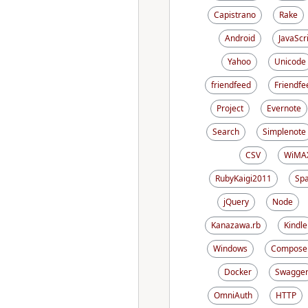
Capistrano
Rake
Android
JavaScr
Yahoo
Unicode
friendfeed
Friendfe
Project
Evernote
Search
Simplenote
CSV
WiMA
RubyKaigi2011
Sp
jQuery
Node
Kanazawa.rb
Kindle
Windows
Compose
Docker
Swagge
OmniAuth
HTTP