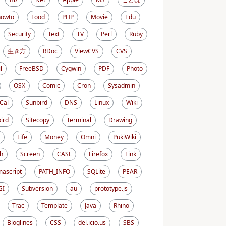
howto
Food
PHP
Movie
Edu
Security
Text
TV
Perl
Ruby
生き方
RDoc
ViewCVS
CVS
l
FreeBSD
Cygwin
PDF
Photo
OSX
Comic
Cron
Sysadmin
iCal
Sunbird
DNS
Linux
Wiki
ird
Sitecopy
Terminal
Drawing
Life
Money
Omni
PukiWiki
h
Screen
CASL
Firefox
Fink
ascript
PATH_INFO
SQLite
PEAR
GI
Subversion
au
prototype.js
Trac
Template
Java
Rhino
Bloglines
CSS
del.icio.us
SBS