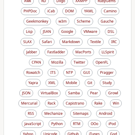
Awk
RD
Diigo
XAMPP
RubyGems
PHPDoc
iCab
DOM
YAML
Camino
Geekmonkey
w3m
Scheme
Gauche
Lisp
JSAN
Google
VMware
DSL
SLAX
Safari
Markdown
Textile
IRC
Jabber
Fastladder
MacPorts
LLSpirit
CPAN
Mozilla
Twitter
OpenFL
Rswatch
ITS
NTP
GUI
Pragger
Yapra
XML
Mobile
Git
Study
JSON
VirtualBox
Samba
Pear
Growl
Mercurial
Rack
Capistrano
Rake
Win
RSS
Mechanize
Sitemaps
Android
JavaScript
Python
RTM
OOo
iPod
Yahoo
Unicode
Github
iTunes
God