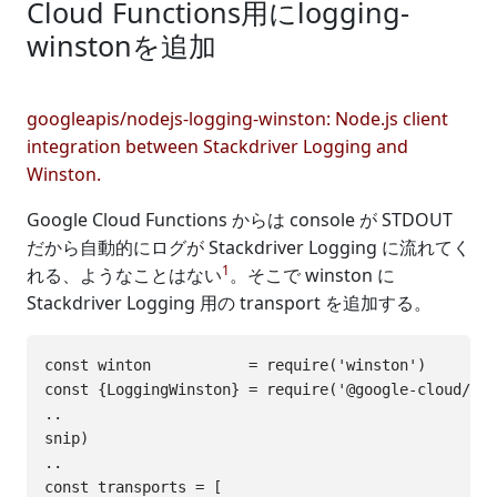
Cloud Functions用にlogging-
winstonを追加
googleapis/nodejs-logging-winston: Node.js client
integration between Stackdriver Logging and
Winston.
Google Cloud Functions からは console が STDOUT
だから自動的にログが Stackdriver Logging に流れてく
1
れる、ようなことはない
。そこで winston に
Stackdriver Logging 用の transport を追加する。
const winton           = require('winston')

const {LoggingWinston} = require('@google-cloud/log
..

snip)

..

const transports = [
