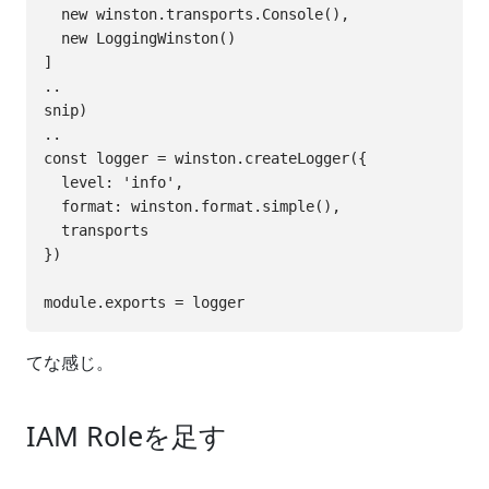
  new winston.transports.Console(),

  new LoggingWinston()

]

..

snip)

..

const logger = winston.createLogger({

  level: 'info',

  format: winston.format.simple(),

  transports

})

てな感じ。
IAM Roleを足す