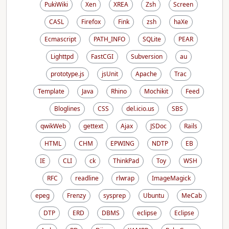
PukiWiki
Xen
XREA
Zsh
Screen
CASL
Firefox
Fink
zsh
haXe
Ecmascript
PATH_INFO
SQLite
PEAR
Lighttpd
FastCGI
Subversion
au
prototype.js
jsUnit
Apache
Trac
Template
Java
Rhino
Mochikit
Feed
Bloglines
CSS
del.icio.us
SBS
qwikWeb
gettext
Ajax
JSDoc
Rails
HTML
CHM
EPWING
NDTP
EB
IE
CLI
ck
ThinkPad
Toy
WSH
RFC
readline
rlwrap
ImageMagick
epeg
Frenzy
sysprep
Ubuntu
MeCab
DTP
ERD
DBMS
eclipse
Eclipse