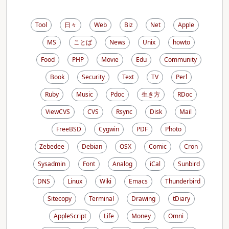
Tool
日々
Web
Biz
Net
Apple
MS
ことば
News
Unix
howto
Food
PHP
Movie
Edu
Community
Book
Security
Text
TV
Perl
Ruby
Music
Pdoc
生き方
RDoc
ViewCVS
CVS
Rsync
Disk
Mail
FreeBSD
Cygwin
PDF
Photo
Zebedee
Debian
OSX
Comic
Cron
Sysadmin
Font
Analog
iCal
Sunbird
DNS
Linux
Wiki
Emacs
Thunderbird
Sitecopy
Terminal
Drawing
tDiary
AppleScript
Life
Money
Omni