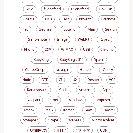
SBM
friendfeed
Friendfeed
HokuUn
Sinatra
TDD
Test
Project
Evernote
iPad
Geohash
Location
Map
Search
Simplenote
Image
WebKit
RSpec
Phone
CSV
WiMAX
USB
Chrome
RubyKaigi
RubyKaigi2011
Space
CoffeeScript
Nokogiri
Hpricot
jQuery
Node
GTD
CI
UX
Design
VCS
Kanazawa.rb
Kindle
Amazon
Agile
Vagrant
Chef
Windows
Composer
Dotenv
PaaS
Itamae
SaaS
Docker
Swagger
Grape
WebAPI
Microservices
OmniAuth
HTTP
分析基盤
CDN