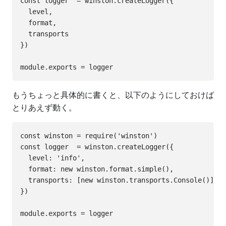
const logger  = winston.createLogger({

  level,

  format,

  transports

})

もうちょっと具体的に書くと、以下のようにしておけば
とりあえず動く。
const winston = require('winston')

const logger  = winston.createLogger({

  level: 'info',

  format: new winston.format.simple(),

  transports: [new winston.transports.Console()]

})
