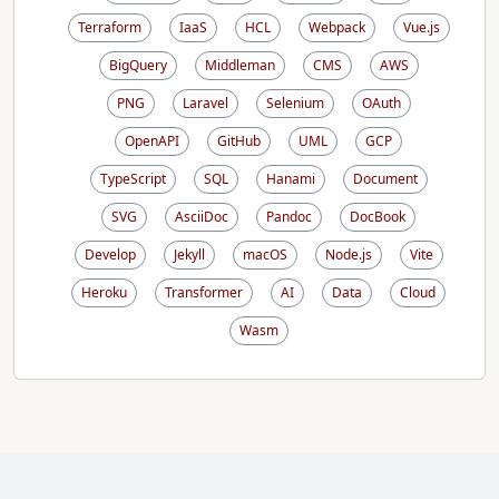
Terraform
IaaS
HCL
Webpack
Vue.js
BigQuery
Middleman
CMS
AWS
PNG
Laravel
Selenium
OAuth
OpenAPI
GitHub
UML
GCP
TypeScript
SQL
Hanami
Document
SVG
AsciiDoc
Pandoc
DocBook
Develop
Jekyll
macOS
Node.js
Vite
Heroku
Transformer
AI
Data
Cloud
Wasm