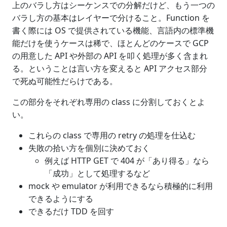
上のバラし方はシーケンスでの分解だけど、もう一つの
バラし方の基本はレイヤーで分けること。Function を
書く際には OS で提供されている機能、言語内の標準機
能だけを使うケースは稀で、ほとんどのケースで GCP
の用意した API や外部の API を叩く処理が多く含まれ
る。ということは言い方を変えると API アクセス部分
で死ぬ可能性だらけである。
この部分をそれぞれ専用の class に分割しておくとよ
い。
これらの class で専用の retry の処理を仕込む
失敗の拾い方を個別に決めておく
例えば HTTP GET で 404 が「あり得る」なら
「成功」として処理するなど
mock や emulator が利用できるなら積極的に利用
できるようにする
できるだけ TDD を回す