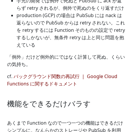
手元の開発では例外で死ぬと PubSub に ack が返
らず retry されるが、例外で死ぬのをくり返すだけ
production (GCP) の場合は PubSub には nack は
返らないので PubSub からは retry されない。これ
を retry するには Function そのものの設定で retry
するしかないが、無条件 retry は上と同じ問題を抱
えている
「例外」だけど例外的にではなく計算して死ぬ、くらい
の気持ち。
cf.
バックグラウンド関数の再試行 | Google Cloud
Functions に関するドキュメント
機能をできるだけバラす
あくまで Function なので一つ一つの機能はできるだけ
シンプルに。なんらかのストレージや PubSub を利用