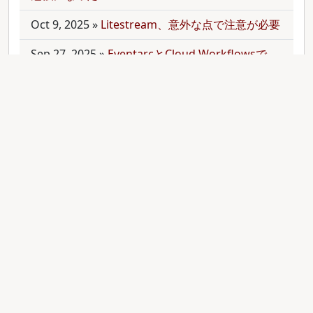
Oct 9, 2025
»
Litestream、意外な点で注意が必要
Sep 27, 2025
»
EventarcとCloud Workflowsで
Cloudサービス間を少しずつ連携させる
Sep 21, 2025
»
moonを使って多言語monorepo
を扱ってみた
Sep 9, 2025
»
公開のmonorepoでbundler頼みで
gemをインストールする
Aug 28, 2025
»
RubyのMethodオブジェクトを
JavaScriptのfunctionと比較する
Aug 27, 2025
»
ActiveRecordとdry-operationで
バッチジョブをお手軽に管理してみる(3)
Aug 24, 2025
»
ActiveRecordとdry-operationで
バッチジョブをお手軽に管理してみる(2)