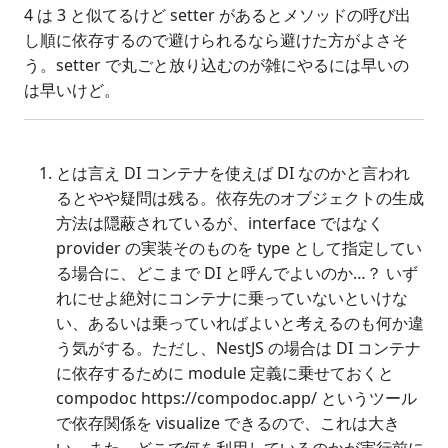
4 は 3 と似てるけど setter があるとメソッドの呼び出
し順に依存するので避けられるなら避けた方がよさそ
う。setter で丸ごと放り込むのが雑にやるには早いの
は早いけど。
とは言え DI コンテナを使えば DI なのかと言われ
るとやや疑問は残る。依存先のオブジェクトの生成
方法は隠蔽されているが、interface ではなく
provider の実装そのものを type として指定してい
る場合に、どこまで DI と呼んでよいのか…？ いず
れにせよ絶対にコンテナに乗っていないといけな
い、あるいは乗っていればよいと考えるのも何か違
う気がする。ただし、NestJS の場合は DI コンテナ
に依存するために module 定義に乗せておくと
compodoc https://compodoc.app/ というツール
で依存関係を visualize できるので、これは大き