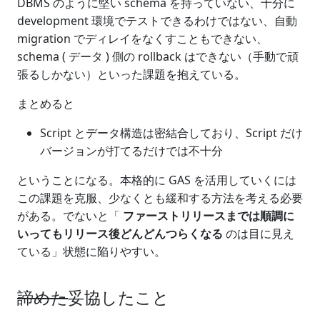
DBMS のように堅い schema を持っていない、十分に
development 環境でテストできるわけではない、自動
migration でディレイをなくすこともできない、
schema ( データ ) 側の rollback はできない（手動で頑
張るしかない）といった課題を抱えている。
まとめると
Script とデータ構造は密結合しており、Script だけ
バージョンが打てるだけでは不十分
ということになる。本格的に GAS を活用していくには
この課題を克服、少なくとも緩和する方法を考える必要
がある。でないと「
ファーストリリースまでは順調に
いってもリリース後どんどんつらくなる
のは目に見え
ている」状態に陥りやすい。
諦めた
妥協したこと