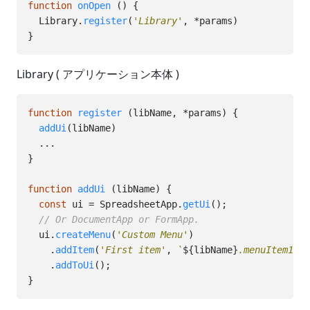
function
onOpen
()
{
Library
.
register
(
'
Library
'
,
*
params
)
}
Library ( アプリケーション本体 )
function
register
(
libName
,
*
params
)
{
addUi
(
libName
)
...
}
function
addUi
(
libName
)
{
const
ui
=
SpreadsheetApp
.
getUi
();
// Or DocumentApp or FormApp.
ui
.
createMenu
(
'
Custom Menu
'
)
.
addItem
(
'
First item
'
,
`
${
libName
}
.menuItem1`
)
.
addToUi
();
}