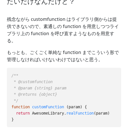
たいだけなんだけど？
残念ながら customfunction はライブラリ側からは提
供できないので、素通しの function を用意しつつライ
ブラリ上の function を呼び直すようなものを用意す
る。
もっとも、ごくごく単純な function までこういう形で
管理しなければいけないわけではないと思う。
/**

 * @customfunction

 * @param {string} param

 * @returns {object}

 */
function
customFunction
(
param
)
{
return
AwesomeLibrary
.
realFunction
(
param
)
}