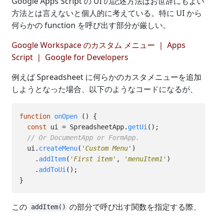
Google Apps Script の UI の記述方法はお世辞にもよい
方法とは言えないと個人的に考えている。特に UI から
何らかの function を呼び出す部分が厳しい。
Google Workspace のカスタム メニュー | Apps
Script | Google for Developers
例えば Spreadsheet に何らかのカスタメニューを追加
しようとなった場合、以下のようなコードになるが、
function
onOpen
()
{
const
ui
=
SpreadsheetApp
.
getUi
();
// Or DocumentApp or FormApp.
ui
.
createMenu
(
'
Custom Menu
'
)
.
addItem
(
'
First item
'
,
'
menuItem1
'
)
.
addToUi
();
}
この
の部分で呼び出す関数を指定する際、
addItem()