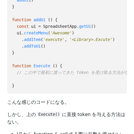
}
function
addUi
()
{
const
ui
=
SpreadsheetApp
.
getUi
()
ui
.
createMenu
(
'
Awesome
'
)
.
addItem
(
'
execute
'
,
'
<Library>.Excute
'
)
.
addToUi
()
}
function
Execute
()
{
// この中で最初に渡ってきた token を受け取る方法がない
}
こんな感じのコードになる。
しかし、上の
に直接 token を与える方法は
Execute()
ない。
UI から function を call する際に引数を渡せない