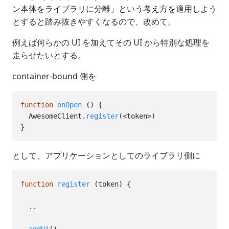
ン本体をライブラリに分離」という考え方を適用しよう
とすると踏み抜きやすくなるので、改めて。
例えば何らかの UI を加えてその UI から特別な処理を
走らせたいとする。
container-bound 側を
function
onOpen
()
{
AwesomeClient
.
register
(
<
token
>
)
}
として、アプリケーションとしてのライブラリ側に
function
register
(
token
)
{
..
addUi
()