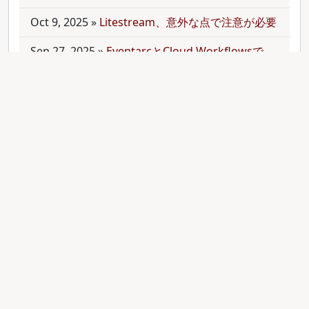
Oct 9, 2025
»
Litestream、意外な点で注意が必要
Sep 27, 2025
»
EventarcとCloud Workflowsで
Cloudサービス間を少しずつ連携させる
Sep 21, 2025
»
moonを使って多言語monorepo
を扱ってみた
Sep 9, 2025
»
公開のmonorepoでbundler頼みで
gemをインストールする
Aug 28, 2025
»
RubyのMethodオブジェクトを
JavaScriptのfunctionと比較する
Aug 27, 2025
»
ActiveRecordとdry-operationで
バッチジョブをお手軽に管理してみる(3)
Aug 24, 2025
»
ActiveRecordとdry-operationで
バッチジョブをお手軽に管理してみる(2)