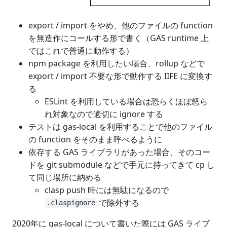
export / import をやめ、他のファイルの function
を無造作にコールする形で書く（GAS runtime 上
ではこれで普通に動作する）
npm package を利用したい場合、rollup などで
export / import 不要な形で動作する IIFE に変換す
る
ESLint を利用している場合は恐らくほぼ怒ら
れ対象なので適切に ignore する
テストは gas-local を利用することで他のファイル
の function をそのまま呼べるように
依存する GAS ライブラリがあった場合、そのコー
ドを git submodule などで手元に持ってきて cp し
て同じ場所に納める
clasp push 時には無駄になるので
で除外する
.claspignore
2020年に gas-local について書いた際には GAS ライブ