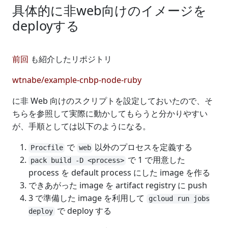
具体的に非web向けのイメージを
deployする
前回
も紹介したリポジトリ
wtnabe/example-cnbp-node-ruby
に非 Web 向けのスクリプトを設定しておいたので、そ
ちらを参照して実際に動かしてもらうと分かりやすい
が、手順としては以下のようになる。
で
以外のプロセスを定義する
Procfile
web
で 1 で用意した
pack build -D <process>
process を default process にした image を作る
できあがった image を artifact registry に push
3 で準備した image を利用して
gcloud run jobs
で deploy する
deploy