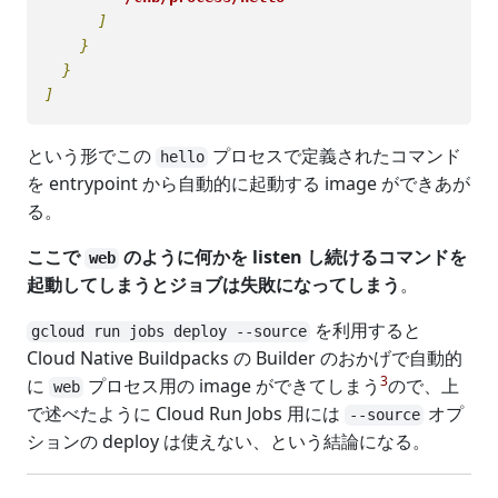
      ]

    }

  }

という形でこの
プロセスで定義されたコマンド
hello
を entrypoint から自動的に起動する image ができあが
る。
ここで
のように何かを listen し続けるコマンドを
web
起動してしまうとジョブは失敗になってしまう
。
を利用すると
gcloud run jobs deploy --source
Cloud Native Buildpacks の Builder のおかげで自動的
3
に
プロセス用の image ができてしまう
ので、上
web
で述べたように Cloud Run Jobs 用には
オプ
--source
ションの deploy は使えない、という結論になる。