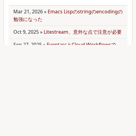
Mar 21, 2026
»
Emacs Lispのstringのencodingの
勉強になった
Oct 9, 2025
»
Litestream、意外な点で注意が必要
Sep 27, 2025
»
EventarcとCloud Workflowsで
Cloudサービス間を少しずつ連携させる
Sep 21, 2025
»
moonを使って多言語monorepo
を扱ってみた
Sep 9, 2025
»
公開のmonorepoでbundler頼みで
gemをインストールする
Aug 28, 2025
»
RubyのMethodオブジェクトを
JavaScriptのfunctionと比較する
Aug 27, 2025
»
ActiveRecordとdry-operationで
バッチジョブをお手軽に管理してみる(3)