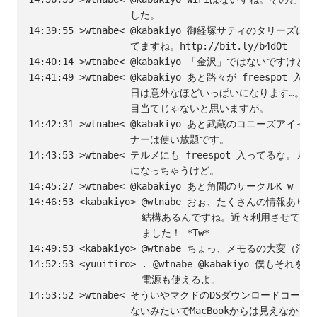
                  した。

14:39:55 >wtnabe< @kabakiyo 御経塚サティのタリーズに
                  てますね。http://bit.ly/b4dOt

14:40:14 >wtnabe< @kabakiyo 「金沢」ではないですけど…。
14:41:49 >wtnabe< @kabakiyo あと路々が freespot
                  日は意外なほどいっぱいになります…。みんな
                  目当てじゃないと思いますが。

14:42:31 >wtnabe< @kabakiyo あと武蔵のコニーズアイ
                  ナーは使い放題です。

14:43:53 >wtnabe< テルメにも freespot 入ってるな。
                  になっちゃうけど。

14:45:27 >wtnabe< @kabakiyo あと角間のサークルK w 
14:46:53 <kabakiyo> @wtnabe おぉ、たくさんの情報あ
                    結構あるんですね。近々利用させて
                    ました！ *Tw*

14:49:53 <kabakiyo> @wtnabe ちょっ、メモるの大変（汗 *T
14:52:53 <yuuitiro> . @wtnabe @kabakiyo 僕もそ
                    電源も使えるよ。

14:53:52 >wtnabe< そういやマクドのDSダウンロードコーナ
                  ないみたいでMacBookからは見えなかっ