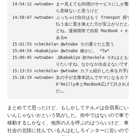
14:54:12 >wtnabe< まー見えてもDS用のサービスにしか繋
                  ら意味ないと思うけど

14:58:07 >wtnabe< ぶっちゃけ自分はもう freespot 探す時間
                  払う金に置き換えた方が安上がりだと思
                  どね。漫画喫茶で自前 MacBook + e-m
                  あるw

15:01:53 <checkela> @wtnabe その通りだと思う

15:04:54 <kabakiyo> @wtnabe 確かに。 *Tw*

15:09:45 >wtnabe< .@kabakiyo @checkela それは
                  りたいすね。なかなか出会えないです。

15:13:53 <checkela> @wtnabe カフェ紹介した本を片手に
15:18:19 >wtnabe< 女の子が文庫本読んでサマになるカフェ
                  O'Reilly本とMacBook広げて許さ
まとめてて思ったけど、もしかしてテルメは合宿系にい
いんじゃないかという気がした。街中ではないので車で
移動するしかなく、他所の人を呼ぶのはつらいけど、車
社会の北陸に住んでいる人はむしろインターに近いので