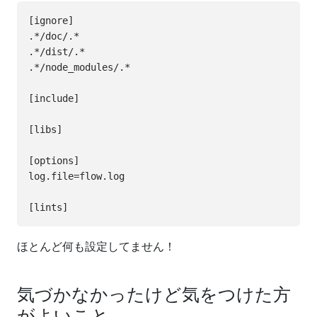
[ignore]

.*/doc/.*

.*/dist/.*

.*/node_modules/.*

[include]

[libs]

[options]

log.file=flow.log

ほとんど何も設定してません！
気づかなかったけど気をつけた方
がよいこと