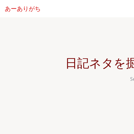
あーありがち
日記ネタを
S