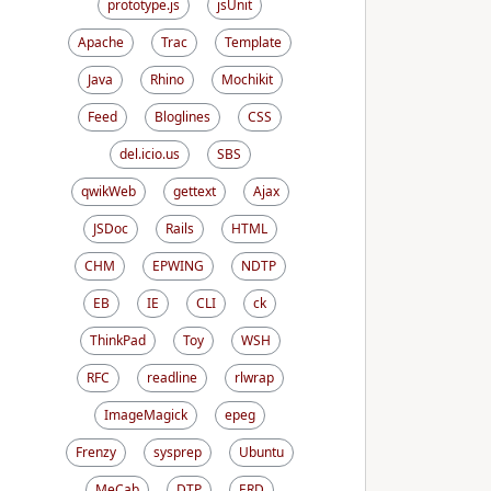
prototype.js
jsUnit
Apache
Trac
Template
Java
Rhino
Mochikit
Feed
Bloglines
CSS
del.icio.us
SBS
qwikWeb
gettext
Ajax
JSDoc
Rails
HTML
CHM
EPWING
NDTP
EB
IE
CLI
ck
ThinkPad
Toy
WSH
RFC
readline
rlwrap
ImageMagick
epeg
Frenzy
sysprep
Ubuntu
MeCab
DTP
ERD