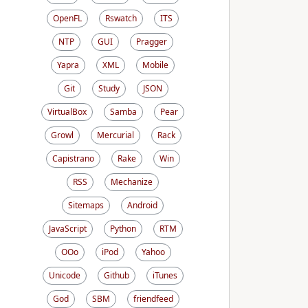
OpenFL
Rswatch
ITS
NTP
GUI
Pragger
Yapra
XML
Mobile
Git
Study
JSON
VirtualBox
Samba
Pear
Growl
Mercurial
Rack
Capistrano
Rake
Win
RSS
Mechanize
Sitemaps
Android
JavaScript
Python
RTM
OOo
iPod
Yahoo
Unicode
Github
iTunes
God
SBM
friendfeed