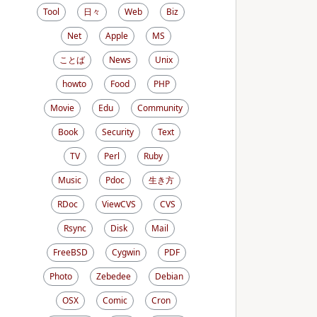
Tool
日々
Web
Biz
Net
Apple
MS
ことば
News
Unix
howto
Food
PHP
Movie
Edu
Community
Book
Security
Text
TV
Perl
Ruby
Music
Pdoc
生き方
RDoc
ViewCVS
CVS
Rsync
Disk
Mail
FreeBSD
Cygwin
PDF
Photo
Zebedee
Debian
OSX
Comic
Cron