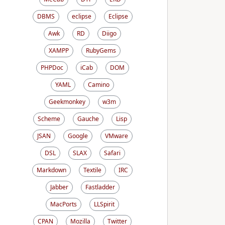
DBMS
eclipse
Eclipse
Awk
RD
Diigo
XAMPP
RubyGems
PHPDoc
iCab
DOM
YAML
Camino
Geekmonkey
w3m
Scheme
Gauche
Lisp
JSAN
Google
VMware
DSL
SLAX
Safari
Markdown
Textile
IRC
Jabber
Fastladder
MacPorts
LLSpirit
CPAN
Mozilla
Twitter