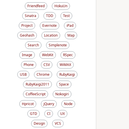
Friendfeed
HokuUn
Sinatra
TDD
Test
Project
Evernote
iPad
Geohash
Location
Map
Search
Simplenote
Image
WebKit
RSpec
Phone
CSV
WiMAX
USB
Chrome
RubyKaigi
RubyKaigi2011
Space
CoffeeScript
Nokogiri
Hpricot
jQuery
Node
GTD
CI
UX
Design
VCS