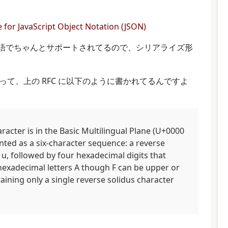
 for JavaScript Object Notation (JSON)
言語でちゃんとサポートされてるので、シリアライズ形
て、上の RFC に以下のように書かれてるんですよ
racter is in the Basic Multilingual Plane (U+0000
nted as a six-character sequence: a reverse
 u, followed by four hexadecimal digits that
hexadecimal letters A though F can be upper or
aining only a single reverse solidus character