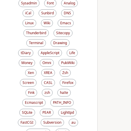
Sysadmin
Font
Analog
iCal
Sunbird
DNS
Linux
Wiki
Emacs
Thunderbird
Sitecopy
Terminal
Drawing
tDiary
AppleScript
Life
Money
Omni
PukiWiki
Xen
XREA
Zsh
Screen
CASL
Firefox
Fink
zsh
haXe
Ecmascript
PATH_INFO
SQLite
PEAR
Lighttpd
FastCGI
Subversion
au