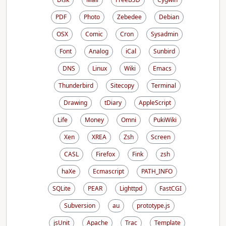
PDF
Photo
Zebedee
Debian
OSX
Comic
Cron
Sysadmin
Font
Analog
iCal
Sunbird
DNS
Linux
Wiki
Emacs
Thunderbird
Sitecopy
Terminal
Drawing
tDiary
AppleScript
Life
Money
Omni
PukiWiki
Xen
XREA
Zsh
Screen
CASL
Firefox
Fink
zsh
haXe
Ecmascript
PATH_INFO
SQLite
PEAR
Lighttpd
FastCGI
Subversion
au
prototype.js
jsUnit
Apache
Trac
Template