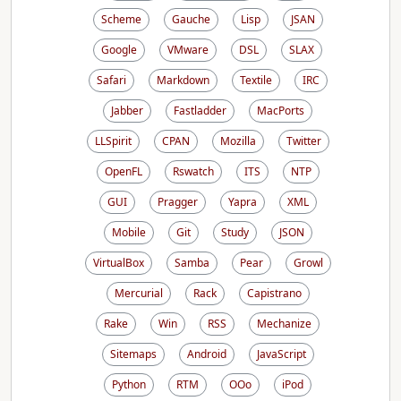
Scheme
Gauche
Lisp
JSAN
Google
VMware
DSL
SLAX
Safari
Markdown
Textile
IRC
Jabber
Fastladder
MacPorts
LLSpirit
CPAN
Mozilla
Twitter
OpenFL
Rswatch
ITS
NTP
GUI
Pragger
Yapra
XML
Mobile
Git
Study
JSON
VirtualBox
Samba
Pear
Growl
Mercurial
Rack
Capistrano
Rake
Win
RSS
Mechanize
Sitemaps
Android
JavaScript
Python
RTM
OOo
iPod