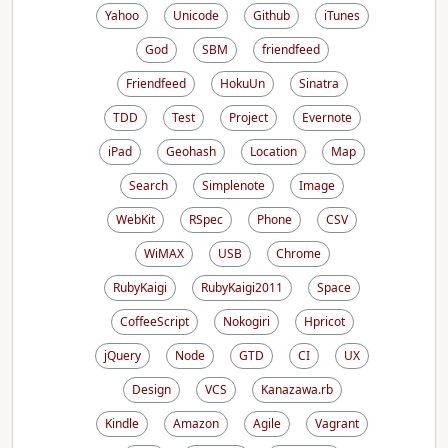
Yahoo
Unicode
Github
iTunes
God
SBM
friendfeed
Friendfeed
HokuUn
Sinatra
TDD
Test
Project
Evernote
iPad
Geohash
Location
Map
Search
Simplenote
Image
WebKit
RSpec
Phone
CSV
WiMAX
USB
Chrome
RubyKaigi
RubyKaigi2011
Space
CoffeeScript
Nokogiri
Hpricot
jQuery
Node
GTD
CI
UX
Design
VCS
Kanazawa.rb
Kindle
Amazon
Agile
Vagrant