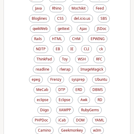
Java
Rhino
Mochikit
Feed
Bloglines
CSS
del.icio.us
SBS
qwikWeb
gettext
Ajax
JSDoc
Rails
HTML
CHM
EPWING
NDTP
EB
IE
CLI
ck
ThinkPad
Toy
WSH
RFC
readline
rlwrap
ImageMagick
epeg
Frenzy
sysprep
Ubuntu
MeCab
DTP
ERD
DBMS
eclipse
Eclipse
Awk
RD
Diigo
XAMPP
RubyGems
PHPDoc
iCab
DOM
YAML
Camino
Geekmonkey
w3m