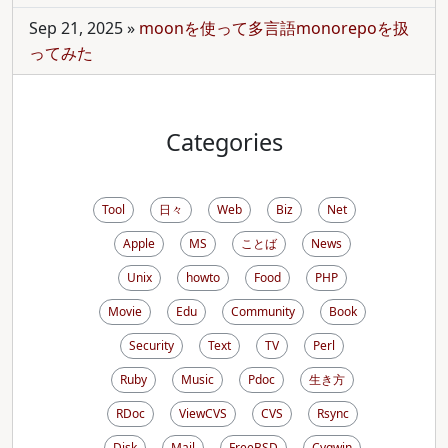
Sep 21, 2025
»
moonを使って多言語monorepoを扱
ってみた
Categories
Tool
日々
Web
Biz
Net
Apple
MS
ことば
News
Unix
howto
Food
PHP
Movie
Edu
Community
Book
Security
Text
TV
Perl
Ruby
Music
Pdoc
生き方
RDoc
ViewCVS
CVS
Rsync
Disk
Mail
FreeBSD
Cygwin