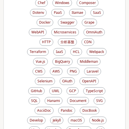
Chef
Windows
Composer
Dotenv
PaaS
Itamae
SaaS
Docker
Swagger
Grape
WebAPI
Microservices
OmniAuth
HTTP
分析基盤
CDN
Terraform
IaaS
HCL
Webpack
Vue.js
BigQuery
Middleman
CMS
AWS
PNG
Laravel
Selenium
OAuth
OpenAPI
GitHub
UML
GCP
TypeScript
SQL
Hanami
Document
SVG
AsciiDoc
Pandoc
DocBook
Develop
Jekyll
macOS
Node.js