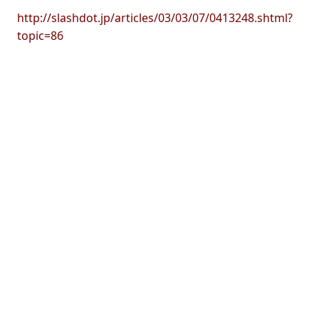
http://slashdot.jp/articles/03/03/07/0413248.shtml?
topic=86