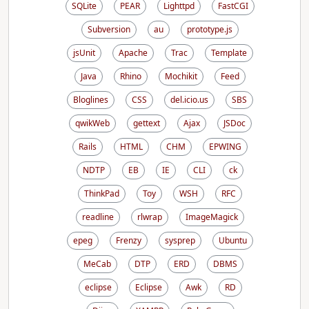
SQLite
PEAR
Lighttpd
FastCGI
Subversion
au
prototype.js
jsUnit
Apache
Trac
Template
Java
Rhino
Mochikit
Feed
Bloglines
CSS
del.icio.us
SBS
qwikWeb
gettext
Ajax
JSDoc
Rails
HTML
CHM
EPWING
NDTP
EB
IE
CLI
ck
ThinkPad
Toy
WSH
RFC
readline
rlwrap
ImageMagick
epeg
Frenzy
sysprep
Ubuntu
MeCab
DTP
ERD
DBMS
eclipse
Eclipse
Awk
RD