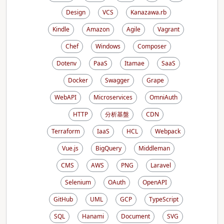
Design
VCS
Kanazawa.rb
Kindle
Amazon
Agile
Vagrant
Chef
Windows
Composer
Dotenv
PaaS
Itamae
SaaS
Docker
Swagger
Grape
WebAPI
Microservices
OmniAuth
HTTP
分析基盤
CDN
Terraform
IaaS
HCL
Webpack
Vue.js
BigQuery
Middleman
CMS
AWS
PNG
Laravel
Selenium
OAuth
OpenAPI
GitHub
UML
GCP
TypeScript
SQL
Hanami
Document
SVG