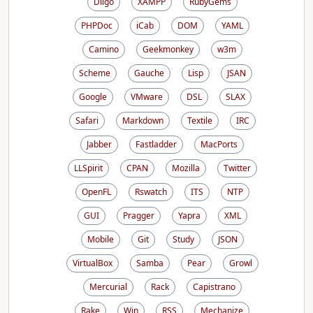
Diigo
XAMPP
RubyGems
PHPDoc
iCab
DOM
YAML
Camino
Geekmonkey
w3m
Scheme
Gauche
Lisp
JSAN
Google
VMware
DSL
SLAX
Safari
Markdown
Textile
IRC
Jabber
Fastladder
MacPorts
LLSpirit
CPAN
Mozilla
Twitter
OpenFL
Rswatch
ITS
NTP
GUI
Pragger
Yapra
XML
Mobile
Git
Study
JSON
VirtualBox
Samba
Pear
Growl
Mercurial
Rack
Capistrano
Rake
Win
RSS
Mechanize