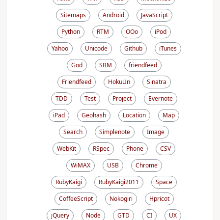
Sitemaps
Android
JavaScript
Python
RTM
OOo
iPod
Yahoo
Unicode
Github
iTunes
God
SBM
friendfeed
Friendfeed
HokuUn
Sinatra
TDD
Test
Project
Evernote
iPad
Geohash
Location
Map
Search
Simplenote
Image
WebKit
RSpec
Phone
CSV
WiMAX
USB
Chrome
RubyKaigi
RubyKaigi2011
Space
CoffeeScript
Nokogiri
Hpricot
jQuery
Node
GTD
CI
UX