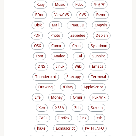
Ruby
Music
Pdoc
生き方
RDoc
ViewCVS
CVS
Rsync
Disk
Mail
FreeBSD
Cygwin
PDF
Photo
Zebedee
Debian
OSX
Comic
Cron
Sysadmin
Font
Analog
iCal
Sunbird
DNS
Linux
Wiki
Emacs
Thunderbird
Sitecopy
Terminal
Drawing
tDiary
AppleScript
Life
Money
Omni
PukiWiki
Xen
XREA
Zsh
Screen
CASL
Firefox
Fink
zsh
haXe
Ecmascript
PATH_INFO