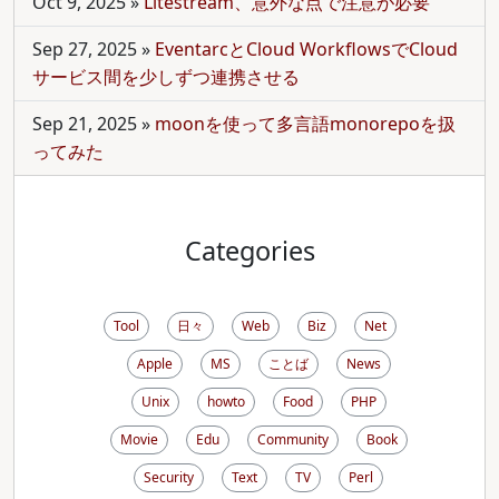
Oct 9, 2025
»
Litestream、意外な点で注意が必要
Sep 27, 2025
»
EventarcとCloud WorkflowsでCloud
サービス間を少しずつ連携させる
Sep 21, 2025
»
moonを使って多言語monorepoを扱
ってみた
Categories
Tool
日々
Web
Biz
Net
Apple
MS
ことば
News
Unix
howto
Food
PHP
Movie
Edu
Community
Book
Security
Text
TV
Perl