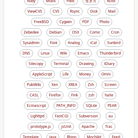
Ruby
Music
Pdoc
生き方
RDoc
ViewCVS
CVS
Rsync
Disk
Mail
FreeBSD
Cygwin
PDF
Photo
Zebedee
Debian
OSX
Comic
Cron
Sysadmin
Font
Analog
iCal
Sunbird
DNS
Linux
Wiki
Emacs
Thunderbird
Sitecopy
Terminal
Drawing
tDiary
AppleScript
Life
Money
Omni
PukiWiki
Xen
XREA
Zsh
Screen
CASL
Firefox
Fink
zsh
haXe
Ecmascript
PATH_INFO
SQLite
PEAR
Lighttpd
FastCGI
Subversion
au
prototype.js
jsUnit
Apache
Trac
Template
Java
Rhino
Mochikit
Feed