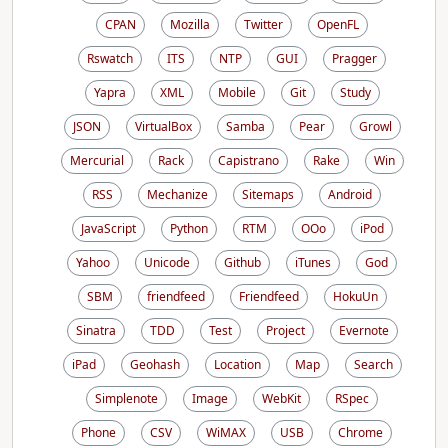
CPAN
Mozilla
Twitter
OpenFL
Rswatch
ITS
NTP
GUI
Pragger
Yapra
XML
Mobile
Git
Study
JSON
VirtualBox
Samba
Pear
Growl
Mercurial
Rack
Capistrano
Rake
Win
RSS
Mechanize
Sitemaps
Android
JavaScript
Python
RTM
OOo
iPod
Yahoo
Unicode
Github
iTunes
God
SBM
friendfeed
Friendfeed
HokuUn
Sinatra
TDD
Test
Project
Evernote
iPad
Geohash
Location
Map
Search
Simplenote
Image
WebKit
RSpec
Phone
CSV
WiMAX
USB
Chrome