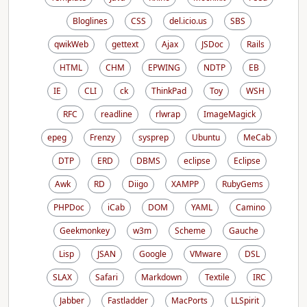
Bloglines
CSS
del.icio.us
SBS
qwikWeb
gettext
Ajax
JSDoc
Rails
HTML
CHM
EPWING
NDTP
EB
IE
CLI
ck
ThinkPad
Toy
WSH
RFC
readline
rlwrap
ImageMagick
epeg
Frenzy
sysprep
Ubuntu
MeCab
DTP
ERD
DBMS
eclipse
Eclipse
Awk
RD
Diigo
XAMPP
RubyGems
PHPDoc
iCab
DOM
YAML
Camino
Geekmonkey
w3m
Scheme
Gauche
Lisp
JSAN
Google
VMware
DSL
SLAX
Safari
Markdown
Textile
IRC
Jabber
Fastladder
MacPorts
LLSpirit