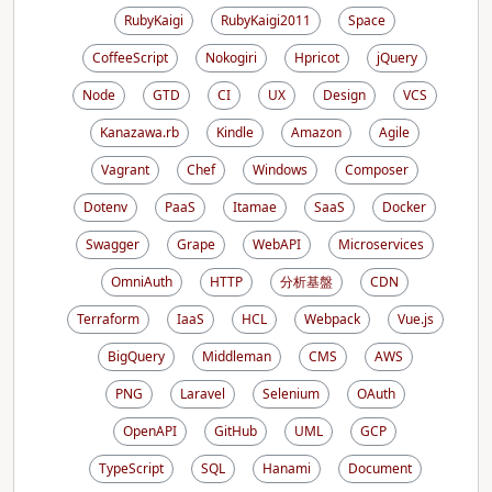
RubyKaigi
RubyKaigi2011
Space
CoffeeScript
Nokogiri
Hpricot
jQuery
Node
GTD
CI
UX
Design
VCS
Kanazawa.rb
Kindle
Amazon
Agile
Vagrant
Chef
Windows
Composer
Dotenv
PaaS
Itamae
SaaS
Docker
Swagger
Grape
WebAPI
Microservices
OmniAuth
HTTP
分析基盤
CDN
Terraform
IaaS
HCL
Webpack
Vue.js
BigQuery
Middleman
CMS
AWS
PNG
Laravel
Selenium
OAuth
OpenAPI
GitHub
UML
GCP
TypeScript
SQL
Hanami
Document