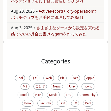
バッチジョブをお手軽に管理してみる(2)
Aug 23, 2025
»
ActiveRecordとdry-operationで
バッチジョブをお手軽に管理してみる(1)
Aug 3, 2025
»
さまざまなソースから設定を束ねる
感じでいい具合に書けるgemを作ってみた
Categories
Tool
日々
Web
Biz
Net
Apple
MS
ことば
News
Unix
howto
Food
PHP
Movie
Edu
Community
Book
Security
Text
TV
Perl