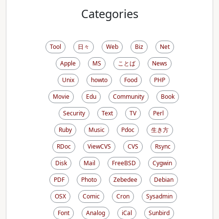
Categories
Tool
日々
Web
Biz
Net
Apple
MS
ことば
News
Unix
howto
Food
PHP
Movie
Edu
Community
Book
Security
Text
TV
Perl
Ruby
Music
Pdoc
生き方
RDoc
ViewCVS
CVS
Rsync
Disk
Mail
FreeBSD
Cygwin
PDF
Photo
Zebedee
Debian
OSX
Comic
Cron
Sysadmin
Font
Analog
iCal
Sunbird