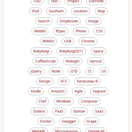
TDD
Test
Project
Evernote
iPad
Geohash
Location
Map
Search
Simplenote
Image
WebKit
RSpec
Phone
CSV
WiMAX
USB
Chrome
RubyKaigi
RubyKaigi2011
Space
CoffeeScript
Nokogiri
Hpricot
jQuery
Node
GTD
CI
UX
Design
VCS
Kanazawa.rb
Kindle
Amazon
Agile
Vagrant
Chef
Windows
Composer
Dotenv
PaaS
Itamae
SaaS
Docker
Swagger
Grape
WebAPI
Microservices
OmniAuth