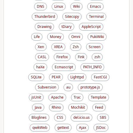
DNS
Linux
Wiki
Emacs
Thunderbird
Sitecopy
Terminal
Drawing
tDiary
AppleScript
Life
Money
Omni
PukiWiki
Xen
XREA
Zsh
Screen
CASL
Firefox
Fink
zsh
haXe
Ecmascript
PATH_INFO
SQLite
PEAR
Lighttpd
FastCGI
Subversion
au
prototype.js
jsUnit
Apache
Trac
Template
Java
Rhino
Mochikit
Feed
Bloglines
CSS
del.icio.us
SBS
qwikWeb
gettext
Ajax
JSDoc