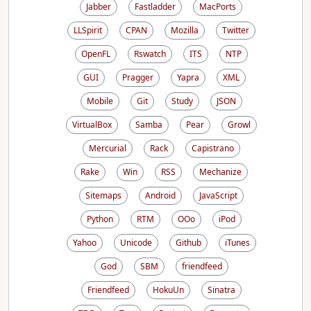
Jabber
Fastladder
MacPorts
LLSpirit
CPAN
Mozilla
Twitter
OpenFL
Rswatch
ITS
NTP
GUI
Pragger
Yapra
XML
Mobile
Git
Study
JSON
VirtualBox
Samba
Pear
Growl
Mercurial
Rack
Capistrano
Rake
Win
RSS
Mechanize
Sitemaps
Android
JavaScript
Python
RTM
OOo
iPod
Yahoo
Unicode
Github
iTunes
God
SBM
friendfeed
Friendfeed
HokuUn
Sinatra