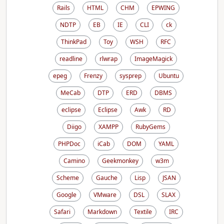
Rails
HTML
CHM
EPWING
NDTP
EB
IE
CLI
ck
ThinkPad
Toy
WSH
RFC
readline
rlwrap
ImageMagick
epeg
Frenzy
sysprep
Ubuntu
MeCab
DTP
ERD
DBMS
eclipse
Eclipse
Awk
RD
Diigo
XAMPP
RubyGems
PHPDoc
iCab
DOM
YAML
Camino
Geekmonkey
w3m
Scheme
Gauche
Lisp
JSAN
Google
VMware
DSL
SLAX
Safari
Markdown
Textile
IRC