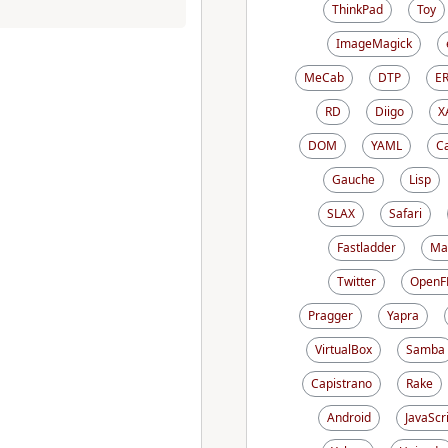
ThinkPad
Toy
ImageMagick
MeCab
DTP
E
RD
Diigo
X
DOM
YAML
C
Gauche
Lisp
SLAX
Safari
Fastladder
Ma
Twitter
OpenF
Pragger
Yapra
VirtualBox
Samba
Capistrano
Rake
Android
JavaScr