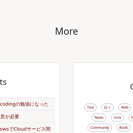
More
ts
のencodingの勉強になった
Tool
日々
Web
で注意が必要
News
Unix
Community
Book
kflowsでCloudサービス間