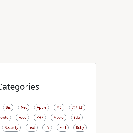
Categories
Biz
Net
Apple
MS
ことば
howto
Food
PHP
Movie
Edu
Security
Text
TV
Perl
Ruby