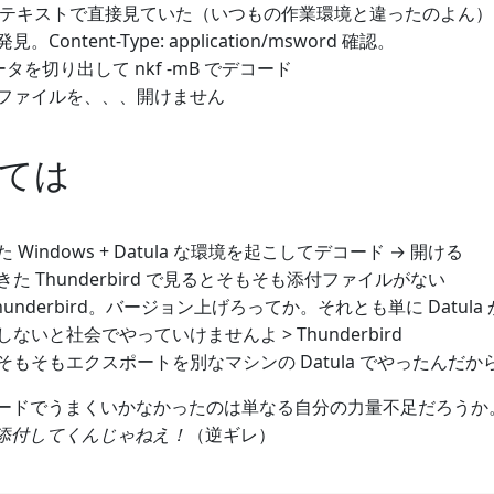
x をテキストで直接見ていた（いつもの作業環境と違ったのよん）
Content-Type: application/msword 確認。
データを切り出して nkf -mB でデコード
ファイルを、、、開けません
ては
Windows + Datula な環境を起こしてデコード → 開ける
た Thunderbird で見るとそもそも添付ファイルがない
hunderbird。バージョン上げろってか。それとも単に Datul
ないと社会でやっていけませんよ > Thunderbird
そもそもエクスポートを別なマシンの Datula でやったんだ
でのデコードでうまくいかなかったのは単なる自分の力量不足だろう
って添付してくんじゃねえ！
（逆ギレ）