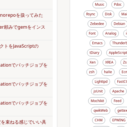
Music
Pdoc
Rsync
Disk
Mai
norepoを扱ってみた
Zebedee
Debian
dler頼みでgemをインス
Font
Analog
Emacs
Thunderb
トをJavaScriptの
tDiary
AppleScript
Xen
XREA
Zs
operationでバッチジョブを
zsh
haXe
Ecm
Lighttpd
FastC
operationでバッチジョブを
jsUnit
Apache
Mochikit
Feed
operationでバッチジョブを
qwikWeb
gettex
CHM
EPWING
定を束ねる感じでいい具