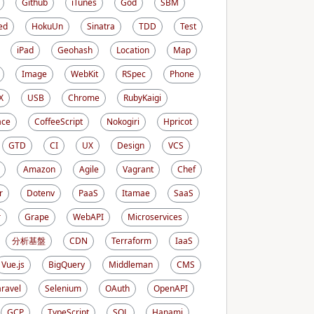
Github
iTunes
God
SBM
ed
HokuUn
Sinatra
TDD
Test
iPad
Geohash
Location
Map
Image
WebKit
RSpec
Phone
X
USB
Chrome
RubyKaigi
ace
CoffeeScript
Nokogiri
Hpricot
GTD
CI
UX
Design
VCS
Amazon
Agile
Vagrant
Chef
r
Dotenv
PaaS
Itamae
SaaS
r
Grape
WebAPI
Microservices
分析基盤
CDN
Terraform
IaaS
Vue.js
BigQuery
Middleman
CMS
aravel
Selenium
OAuth
OpenAPI
GCP
TypeScript
SQL
Hanami