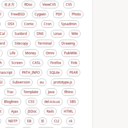
生き方
RDoc
ViewCVS
CVS
l
FreeBSD
Cygwin
PDF
Photo
OSX
Comic
Cron
Sysadmin
iCal
Sunbird
DNS
Linux
Wiki
ird
Sitecopy
Terminal
Drawing
Life
Money
Omni
PukiWiki
h
Screen
CASL
Firefox
Fink
ascript
PATH_INFO
SQLite
PEAR
GI
Subversion
au
prototype.js
Trac
Template
Java
Rhino
Bloglines
CSS
del.icio.us
SBS
t
Ajax
JSDoc
Rails
HTML
NDTP
EB
IE
CLI
ck