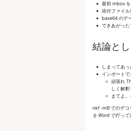
最初 mbo
添付ファイル発見。
base64 の
できあがった
結論とし
しまってあった 
インポートでき
頑張れ T
しく解釈し
まてよ。
nkf -mB 
を Word で打