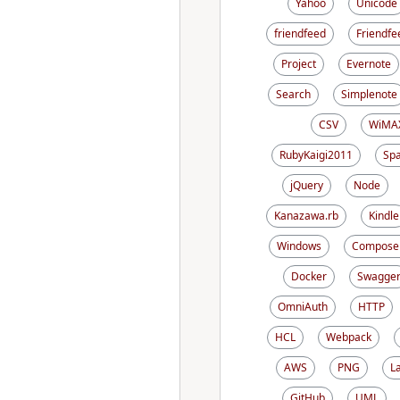
Yahoo
Unicode
friendfeed
Friendfe
Project
Evernote
Search
Simplenote
CSV
WiMA
RubyKaigi2011
Sp
jQuery
Node
Kanazawa.rb
Kindle
Windows
Compose
Docker
Swagge
OmniAuth
HTTP
HCL
Webpack
AWS
PNG
L
GitHub
UML