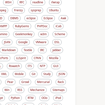
WSH
RFC
readline
rlwrap
epeg
Frenzy
sysprep
Ubuntu
RD
DBMS
eclipse
Eclipse
Awk
AMPP
RubyGems
PHPDoc
iCab
amino
Geekmonkey
w3m
Scheme
JSAN
Google
VMware
DSL
Markdown
Textile
IRC
Jabber
cPorts
LLSpirit
CPAN
Mozilla
L
Rswatch
ITS
NTP
GUI
XML
Mobile
Git
Study
JSON
Pear
Growl
Mercurial
Rack
Win
RSS
Mechanize
Sitemaps
ipt
Python
RTM
OOo
iPod