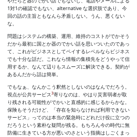
やたらと器のでかい話でもないし、電話やメールによる
1対1の確認でもない、alternative な選択肢であり、今
回の話の主旨ともなんら矛盾しない。うん、悪くない
な。
問題はシステムの構築、運用、維持のコストがでかそう
だから最初に国とか器のでかい話を思いついたのであっ
て、これがビジネスとしてペイするレベルならビジネス
でも十分な話だ。これなら情報の集積先をどうやって信
用するか、なんて辺りもスムーズに解決できる。契約が
あるんだから話は簡単。
でもなぁ、なんかこう釈然としないのはなんでだろう。
3
視点が公共サービス
寄りなのは、やはり災害弱者が取
り残される可能性がでかいと直感的に感じるからかな。
保険もそうだけど、「存在を知らなければ利用できない
サービス」ってのは本当の緊急時にどれだけ役に立つの
だろうという素朴な疑問が残る。もちろん今の時代に無
防備に生きている方が悪いのさという指摘はしごくまっ