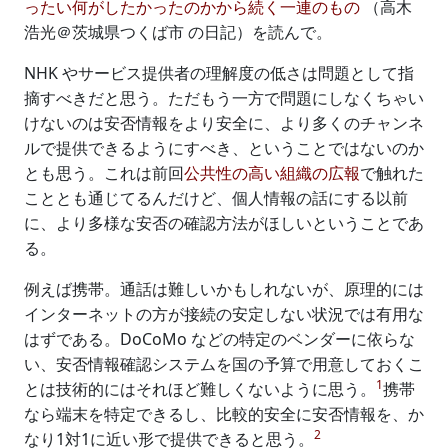
ったい何がしたかったのかから続く一連のもの
（高木
浩光＠茨城県つくば市 の日記）を読んで。
NHK やサービス提供者の理解度の低さは問題として指
摘すべきだと思う。ただもう一方で問題にしなくちゃい
けないのは安否情報をより安全に、より多くのチャンネ
ルで提供できるようにすべき、ということではないのか
とも思う。これは前回
公共性の高い組織の広報
で触れた
こととも通じてるんだけど、個人情報の話にする以前
に、より多様な安否の確認方法がほしいということであ
る。
例えば携帯。通話は難しいかもしれないが、原理的には
インターネットの方が接続の安定しない状況では有用な
はずである。DoCoMo などの特定のベンダーに依らな
い、安否情報確認システムを国の予算で用意しておくこ
1
とは技術的にはそれほど難しくないように思う。
携帯
なら端末を特定できるし、比較的安全に安否情報を、か
2
なり1対1に近い形で提供できると思う。