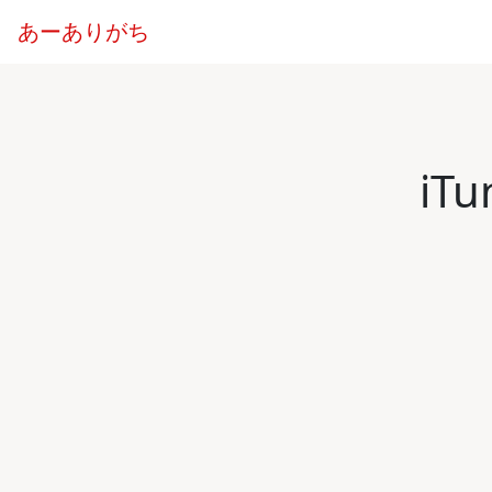
あーありがち
iT