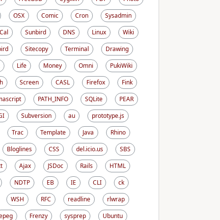
OSX
Comic
Cron
Sysadmin
iCal
Sunbird
DNS
Linux
Wiki
ird
Sitecopy
Terminal
Drawing
Life
Money
Omni
PukiWiki
h
Screen
CASL
Firefox
Fink
ascript
PATH_INFO
SQLite
PEAR
GI
Subversion
au
prototype.js
Trac
Template
Java
Rhino
Bloglines
CSS
del.icio.us
SBS
t
Ajax
JSDoc
Rails
HTML
NDTP
EB
IE
CLI
ck
WSH
RFC
readline
rlwrap
epeg
Frenzy
sysprep
Ubuntu