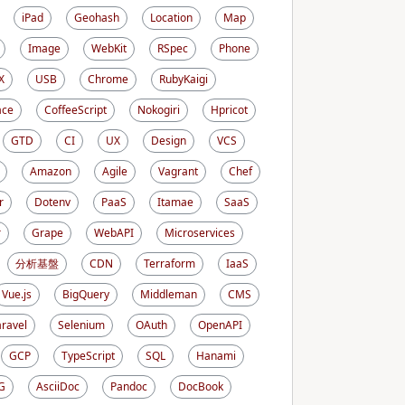
iPad
Geohash
Location
Map
Image
WebKit
RSpec
Phone
X
USB
Chrome
RubyKaigi
ace
CoffeeScript
Nokogiri
Hpricot
GTD
CI
UX
Design
VCS
Amazon
Agile
Vagrant
Chef
r
Dotenv
PaaS
Itamae
SaaS
r
Grape
WebAPI
Microservices
分析基盤
CDN
Terraform
IaaS
Vue.js
BigQuery
Middleman
CMS
aravel
Selenium
OAuth
OpenAPI
GCP
TypeScript
SQL
Hanami
G
AsciiDoc
Pandoc
DocBook