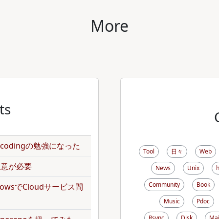
More
ts
のencodingの勉強になった
Tool
日々
Web
で注意が必要
News
Unix
Community
Book
kflowsでCloudサービス間
Music
Pdoc
Rsync
Disk
Mai