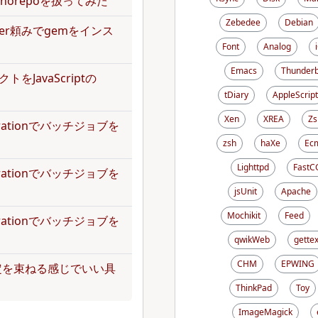
norepoを扱ってみた
Zebedee
Debian
dler頼みでgemをインス
Font
Analog
Emacs
Thunderb
トをJavaScriptの
tDiary
AppleScript
Xen
XREA
Zs
operationでバッチジョブを
zsh
haXe
Ecm
Lighttpd
FastC
operationでバッチジョブを
jsUnit
Apache
Mochikit
Feed
operationでバッチジョブを
qwikWeb
gettex
CHM
EPWING
定を束ねる感じでいい具
ThinkPad
Toy
ImageMagick