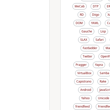
MeCab
DTP
E
RD
Diigo
X
DOM
YAML
C
Gauche
Lisp
SLAX
Safari
Fastladder
Ma
Twitter
OpenF
Pragger
Yapra
VirtualBox
Samba
Capistrano
Rake
Android
JavaScr
Yahoo
Unicode
friendfeed
Friendfe