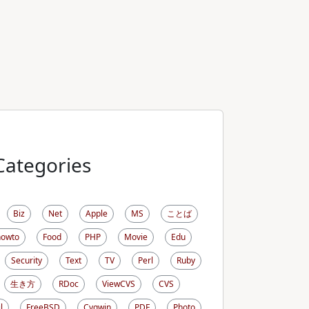
Categories
Biz
Net
Apple
MS
ことば
howto
Food
PHP
Movie
Edu
Security
Text
TV
Perl
Ruby
生き方
RDoc
ViewCVS
CVS
l
FreeBSD
Cygwin
PDF
Photo