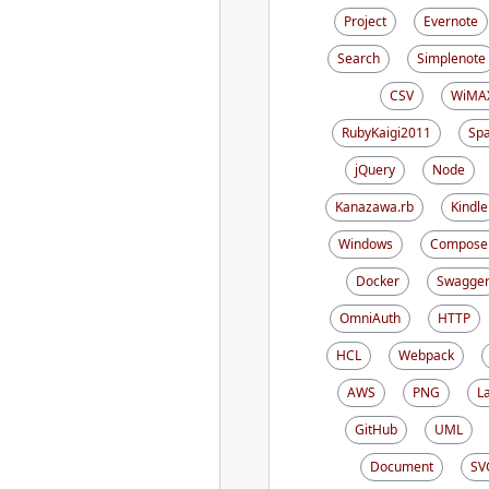
Project
Evernote
Search
Simplenote
CSV
WiMA
RubyKaigi2011
Sp
jQuery
Node
Kanazawa.rb
Kindle
Windows
Compose
Docker
Swagge
OmniAuth
HTTP
HCL
Webpack
AWS
PNG
L
GitHub
UML
Document
SV