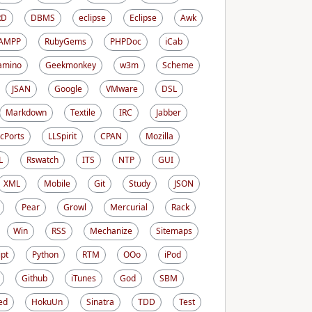
RD
DBMS
eclipse
Eclipse
Awk
AMPP
RubyGems
PHPDoc
iCab
amino
Geekmonkey
w3m
Scheme
JSAN
Google
VMware
DSL
Markdown
Textile
IRC
Jabber
cPorts
LLSpirit
CPAN
Mozilla
L
Rswatch
ITS
NTP
GUI
XML
Mobile
Git
Study
JSON
Pear
Growl
Mercurial
Rack
Win
RSS
Mechanize
Sitemaps
ipt
Python
RTM
OOo
iPod
Github
iTunes
God
SBM
ed
HokuUn
Sinatra
TDD
Test