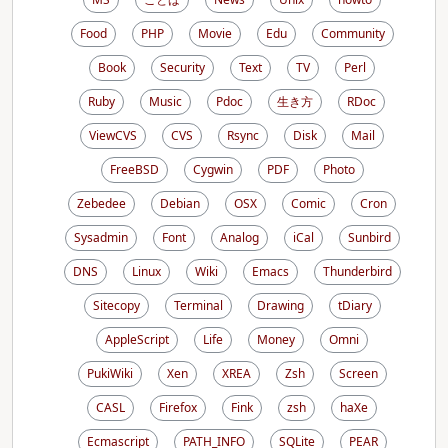
Food
PHP
Movie
Edu
Community
Book
Security
Text
TV
Perl
Ruby
Music
Pdoc
生き方
RDoc
ViewCVS
CVS
Rsync
Disk
Mail
FreeBSD
Cygwin
PDF
Photo
Zebedee
Debian
OSX
Comic
Cron
Sysadmin
Font
Analog
iCal
Sunbird
DNS
Linux
Wiki
Emacs
Thunderbird
Sitecopy
Terminal
Drawing
tDiary
AppleScript
Life
Money
Omni
PukiWiki
Xen
XREA
Zsh
Screen
CASL
Firefox
Fink
zsh
haXe
Ecmascript
PATH_INFO
SQLite
PEAR