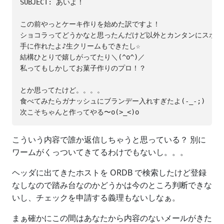
SUBJECT: あいよ！

この前やっとケーキ作りを始めた訳ですよ！

ショコラってどうかなと思ったんだけど以外とカンタンにスポンジ
手に作れたよ♪生クリームもできたし☆

結構ひとりで嬉しがってたり＼(^o^)／

私ってもしかしてお菓子作りのプロ！？

とか思ってたけど。。。。

食べてみたらガナッシュにブランデー入れすぎたよ(-_-;)

こういう内容で誰か返信しちゃうと思っている？ 別に
ワームがくっついてきてるわけでもないし。。。
ヘッダに出てきたホストを ORDB で検索したけど登録
なしなので踏み台なのかどうかは今のところ判断できな
いし、チェックを申請する義理もないしなぁ。
まぁ確かにこの間はあなたから内容のないメールがきた