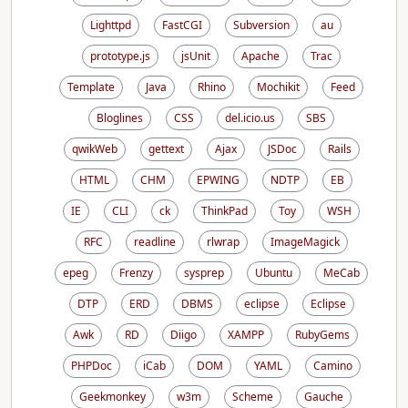
Lighttpd
FastCGI
Subversion
au
prototype.js
jsUnit
Apache
Trac
Template
Java
Rhino
Mochikit
Feed
Bloglines
CSS
del.icio.us
SBS
qwikWeb
gettext
Ajax
JSDoc
Rails
HTML
CHM
EPWING
NDTP
EB
IE
CLI
ck
ThinkPad
Toy
WSH
RFC
readline
rlwrap
ImageMagick
epeg
Frenzy
sysprep
Ubuntu
MeCab
DTP
ERD
DBMS
eclipse
Eclipse
Awk
RD
Diigo
XAMPP
RubyGems
PHPDoc
iCab
DOM
YAML
Camino
Geekmonkey
w3m
Scheme
Gauche