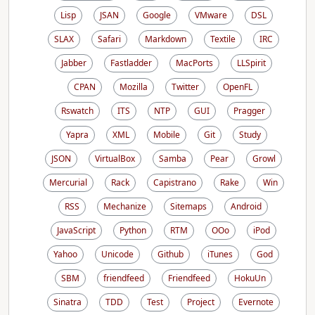
Lisp
JSAN
Google
VMware
DSL
SLAX
Safari
Markdown
Textile
IRC
Jabber
Fastladder
MacPorts
LLSpirit
CPAN
Mozilla
Twitter
OpenFL
Rswatch
ITS
NTP
GUI
Pragger
Yapra
XML
Mobile
Git
Study
JSON
VirtualBox
Samba
Pear
Growl
Mercurial
Rack
Capistrano
Rake
Win
RSS
Mechanize
Sitemaps
Android
JavaScript
Python
RTM
OOo
iPod
Yahoo
Unicode
Github
iTunes
God
SBM
friendfeed
Friendfeed
HokuUn
Sinatra
TDD
Test
Project
Evernote