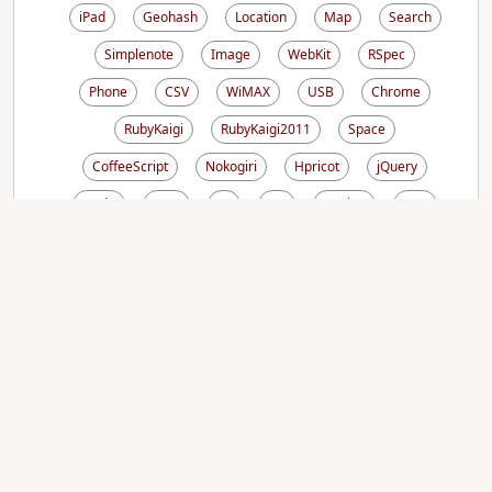
iPad
Geohash
Location
Map
Search
Simplenote
Image
WebKit
RSpec
Phone
CSV
WiMAX
USB
Chrome
RubyKaigi
RubyKaigi2011
Space
CoffeeScript
Nokogiri
Hpricot
jQuery
Node
GTD
CI
UX
Design
VCS
Kanazawa.rb
Kindle
Amazon
Agile
Vagrant
Chef
Windows
Composer
Dotenv
PaaS
Itamae
SaaS
Docker
Swagger
Grape
WebAPI
Microservices
OmniAuth
HTTP
分析基盤
CDN
Terraform
IaaS
HCL
Webpack
Vue.js
BigQuery
Middleman
CMS
AWS