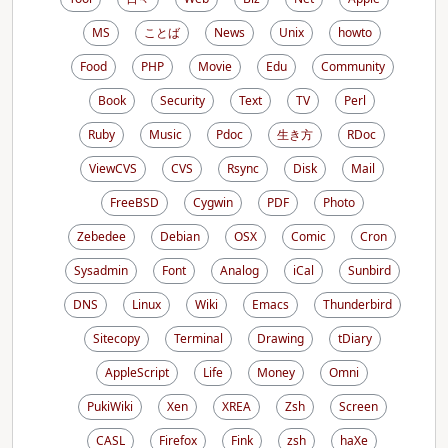
MS
ことば
News
Unix
howto
Food
PHP
Movie
Edu
Community
Book
Security
Text
TV
Perl
Ruby
Music
Pdoc
生き方
RDoc
ViewCVS
CVS
Rsync
Disk
Mail
FreeBSD
Cygwin
PDF
Photo
Zebedee
Debian
OSX
Comic
Cron
Sysadmin
Font
Analog
iCal
Sunbird
DNS
Linux
Wiki
Emacs
Thunderbird
Sitecopy
Terminal
Drawing
tDiary
AppleScript
Life
Money
Omni
PukiWiki
Xen
XREA
Zsh
Screen
CASL
Firefox
Fink
zsh
haXe