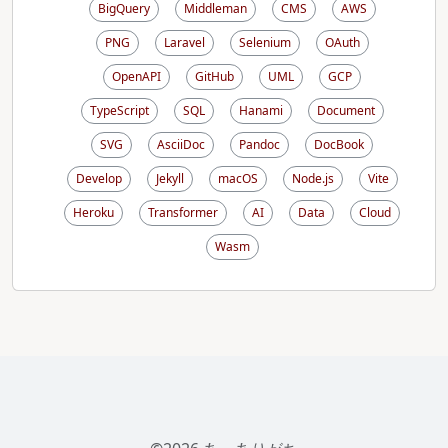
BigQuery
Middleman
CMS
AWS
PNG
Laravel
Selenium
OAuth
OpenAPI
GitHub
UML
GCP
TypeScript
SQL
Hanami
Document
SVG
AsciiDoc
Pandoc
DocBook
Develop
Jekyll
macOS
Node.js
Vite
Heroku
Transformer
AI
Data
Cloud
Wasm