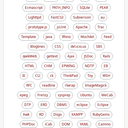
Ecmascript
PATH_INFO
SQLite
PEAR
Lighttpd
FastCGI
Subversion
au
prototype.js
jsUnit
Apache
Trac
Template
Java
Rhino
Mochikit
Feed
Bloglines
CSS
del.icio.us
SBS
qwikWeb
gettext
Ajax
JSDoc
Rails
HTML
CHM
EPWING
NDTP
EB
IE
CLI
ck
ThinkPad
Toy
WSH
RFC
readline
rlwrap
ImageMagick
epeg
Frenzy
sysprep
Ubuntu
MeCab
DTP
ERD
DBMS
eclipse
Eclipse
Awk
RD
Diigo
XAMPP
RubyGems
PHPDoc
iCab
DOM
YAML
Camino