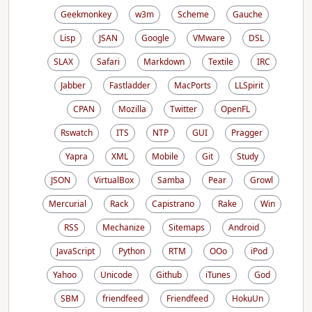
Geekmonkey
w3m
Scheme
Gauche
Lisp
JSAN
Google
VMware
DSL
SLAX
Safari
Markdown
Textile
IRC
Jabber
Fastladder
MacPorts
LLSpirit
CPAN
Mozilla
Twitter
OpenFL
Rswatch
ITS
NTP
GUI
Pragger
Yapra
XML
Mobile
Git
Study
JSON
VirtualBox
Samba
Pear
Growl
Mercurial
Rack
Capistrano
Rake
Win
RSS
Mechanize
Sitemaps
Android
JavaScript
Python
RTM
OOo
iPod
Yahoo
Unicode
Github
iTunes
God
SBM
friendfeed
Friendfeed
HokuUn