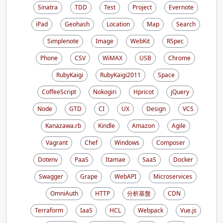
Sinatra
TDD
Test
Project
Evernote
iPad
Geohash
Location
Map
Search
Simplenote
Image
WebKit
RSpec
Phone
CSV
WiMAX
USB
Chrome
RubyKaigi
RubyKaigi2011
Space
CoffeeScript
Nokogiri
Hpricot
jQuery
Node
GTD
CI
UX
Design
VCS
Kanazawa.rb
Kindle
Amazon
Agile
Vagrant
Chef
Windows
Composer
Dotenv
PaaS
Itamae
SaaS
Docker
Swagger
Grape
WebAPI
Microservices
OmniAuth
HTTP
分析基盤
CDN
Terraform
IaaS
HCL
Webpack
Vue.js