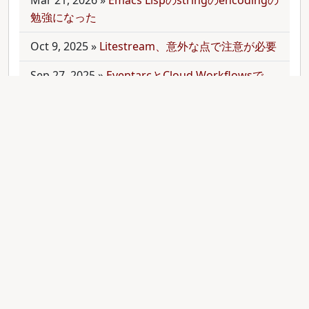
Mar 21, 2026
»
Emacs Lispのstringのencodingの
勉強になった
Oct 9, 2025
»
Litestream、意外な点で注意が必要
Sep 27, 2025
»
EventarcとCloud Workflowsで
Cloudサービス間を少しずつ連携させる
Sep 21, 2025
»
moonを使って多言語monorepo
を扱ってみた
Sep 9, 2025
»
公開のmonorepoでbundler頼みで
gemをインストールする
Aug 28, 2025
»
RubyのMethodオブジェクトを
JavaScriptのfunctionと比較する
Aug 27, 2025
»
ActiveRecordとdry-operationで
バッチジョブをお手軽に管理してみる(3)
Aug 24, 2025
»
ActiveRecordとdry-operationで