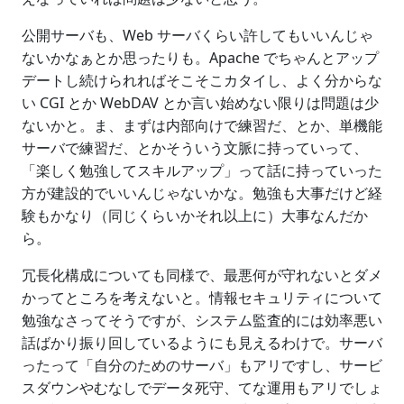
公開サーバも、Web サーバくらい許してもいいんじゃ
ないかなぁとか思ったりも。Apache でちゃんとアップ
デートし続けられればそこそこカタイし、よく分からな
い CGI とか WebDAV とか言い始めない限りは問題は少
ないかと。ま、まずは内部向けで練習だ、とか、単機能
サーバで練習だ、とかそういう文脈に持っていって、
「楽しく勉強してスキルアップ」って話に持っていった
方が建設的でいいんじゃないかな。勉強も大事だけど経
験もかなり（同じくらいかそれ以上に）大事なんだか
ら。
冗長化構成についても同様で、最悪何が守れないとダメ
かってところを考えないと。情報セキュリティについて
勉強なさってそうですが、システム監査的には効率悪い
話ばかり振り回しているようにも見えるわけで。サーバ
ったって「自分のためのサーバ」もアリですし、サービ
スダウンやむなしでデータ死守、てな運用もアリでしょ