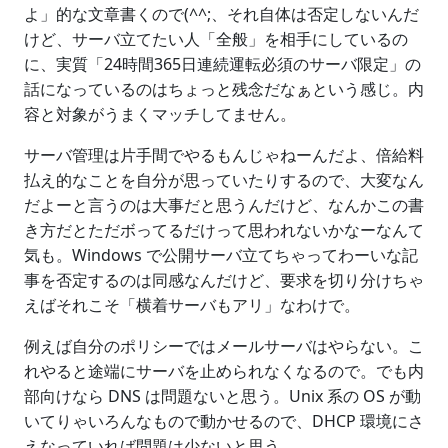
よ」的な文章書くので(^^;、それ自体は否定しないんだ
けど、サーバ立てたい人「全般」を相手にしているの
に、実質「24時間365日連続運転必須のサーバ限定」の
話になっているのはちょっと残念だなぁという感じ。内
容と対象がうまくマッチしてません。
サーバ管理は片手間でやるもんじゃねーんだよ、倍給料
払え的なことを自分が思っていたりするので、大変なん
だよーと言うのは大事だと思うんだけど、なんかこの書
き方だとただボってるだけって思われないかなーなんて
気も。Windows で公開サーバ立てちゃってわーいな記
事を否定するのは同感なんだけど、要求を切り分けちゃ
えばそれこそ「横着サーバもアリ」なわけで。
例えば自分のポリシーではメールサーバはやらない。こ
れやると途端にサーバを止められなくなるので。でも内
部向けなら DNS は問題ないと思う。Unix 系の OS が動
いてりゃいろんなもので動かせるので、DHCP 環境にさ
えなっていれば問題は少ないと思う。