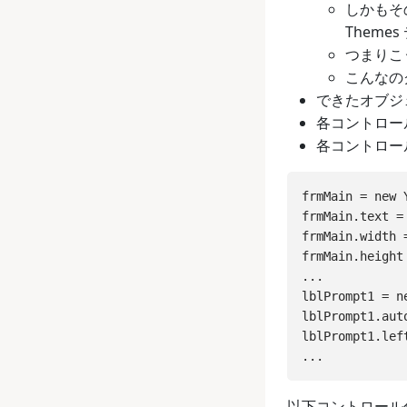
しかもその
Them
つまりこういう
こんなの
できたオブジェ
各コントロー
各コントロー
frmMain = new 
frmMain.text =
frmMain.width =
frmMain.height 
...

lblPrompt1 = n
lblPrompt1.auto
lblPrompt1.left
以下コントロール