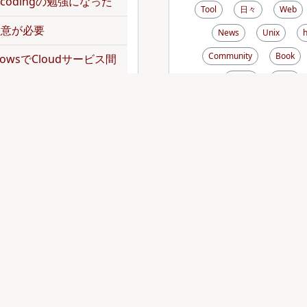
のencodingの勉強になった
Tool
日々
Web
で注意が必要
News
Unix
Community
Book
kflowsでCloudサービス間
Music
Pdoc
Rsync
Disk
Mai
norepoを扱ってみた
Zebedee
Debian
dler頼みでgemをインス
Font
Analog
Emacs
Thunderb
トをJavaScriptの
tDiary
AppleScript
Xen
XREA
Zs
operationでバッチジョブを
zsh
haXe
Ecm
Lighttpd
FastC
operationでバッチジョブを
jsUnit
Apache