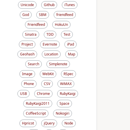
Unicode
Github
iTunes
God
SBM
friendfeed
Friendfeed
HokuUn
Sinatra
TDD
Test
Project
Evernote
iPad
Geohash
Location
Map
Search
Simplenote
Image
WebKit
RSpec
Phone
CSV
WiMAX
USB
Chrome
RubyKaigi
RubyKaigi2011
Space
CoffeeScript
Nokogiri
Hpricot
jQuery
Node