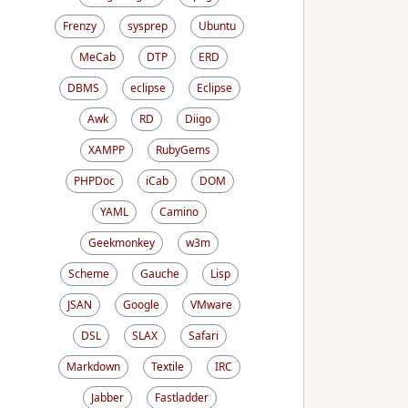
Frenzy
sysprep
Ubuntu
MeCab
DTP
ERD
DBMS
eclipse
Eclipse
Awk
RD
Diigo
XAMPP
RubyGems
PHPDoc
iCab
DOM
YAML
Camino
Geekmonkey
w3m
Scheme
Gauche
Lisp
JSAN
Google
VMware
DSL
SLAX
Safari
Markdown
Textile
IRC
Jabber
Fastladder