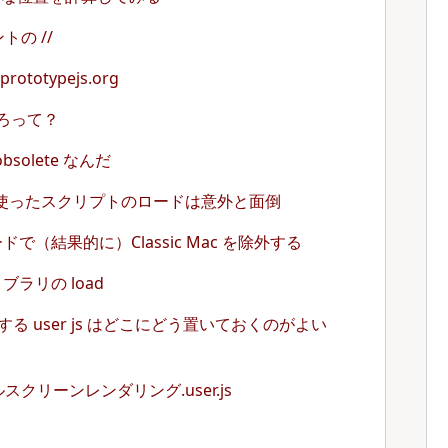
トの //
 prototypejs.org
ころって？
 obsolete なんだ
st を使ったスクリプトのロードは意外と面倒
的ロードで（結果的に）Classic Mac を除外する
ライブラリの load
利用する user js はどこにどう置いておくのがよい
クリーンレンダリング.user.js