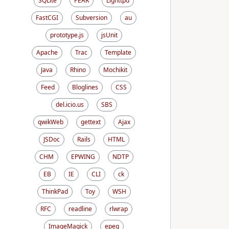
SQLite
PEAR
Lighttpd
FastCGI
Subversion
au
prototype.js
jsUnit
Apache
Trac
Template
Java
Rhino
Mochikit
Feed
Bloglines
CSS
del.icio.us
SBS
qwikWeb
gettext
Ajax
JSDoc
Rails
HTML
CHM
EPWING
NDTP
EB
IE
CLI
ck
ThinkPad
Toy
WSH
RFC
readline
rlwrap
ImageMagick
epeg