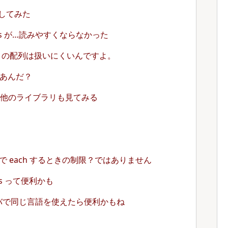
ax してみた
ype.js が…読みやすくならなかった
ipt の配列は扱いにくいんですよ。
こにあんだ？
 とか他のライブラリも見てみる
rray で each するときの制限？ではありません
.js って便利かも
バで同じ言語を使えたら便利かもね