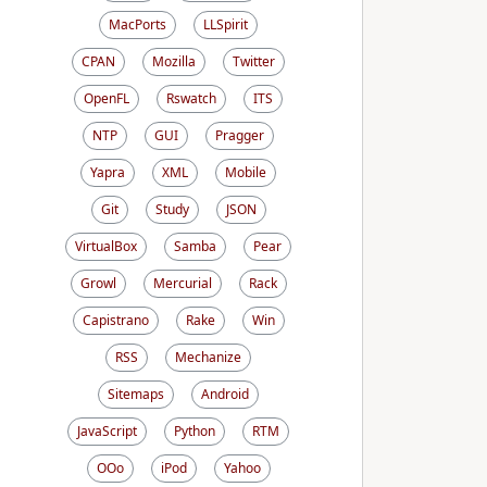
MacPorts
LLSpirit
CPAN
Mozilla
Twitter
OpenFL
Rswatch
ITS
NTP
GUI
Pragger
Yapra
XML
Mobile
Git
Study
JSON
VirtualBox
Samba
Pear
Growl
Mercurial
Rack
Capistrano
Rake
Win
RSS
Mechanize
Sitemaps
Android
JavaScript
Python
RTM
OOo
iPod
Yahoo