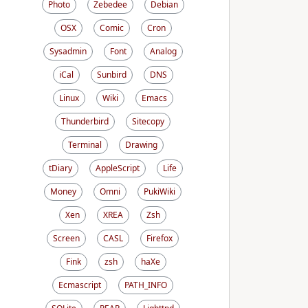
Photo
Zebedee
Debian
OSX
Comic
Cron
Sysadmin
Font
Analog
iCal
Sunbird
DNS
Linux
Wiki
Emacs
Thunderbird
Sitecopy
Terminal
Drawing
tDiary
AppleScript
Life
Money
Omni
PukiWiki
Xen
XREA
Zsh
Screen
CASL
Firefox
Fink
zsh
haXe
Ecmascript
PATH_INFO