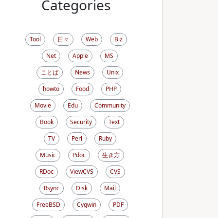
Categories
Tool
日々
Web
Biz
Net
Apple
MS
ことば
News
Unix
howto
Food
PHP
Movie
Edu
Community
Book
Security
Text
TV
Perl
Ruby
Music
Pdoc
生き方
RDoc
ViewCVS
CVS
Rsync
Disk
Mail
FreeBSD
Cygwin
PDF