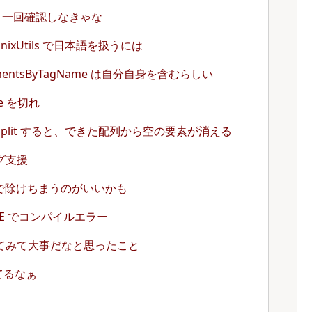
りをもう一回確認しなきゃな
 + UnixUtils で日本語を扱うには
tElementsByTagName は自分自身を含むらしい
he を切れ
plit すると、できた配列から空の要素が消える
ログ支援
ドで除けちまうのがいいかも
MacIE でコンパイルエラー
 を使ってみて大事だなと思ったこと
きてるなぁ