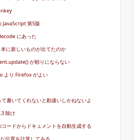
onkey
 JavaScript 第5版
ooglecode にあった
aScript 本に新しいものが出てたのか
lement.update() が頼りにならない
 より Firefox がよい
って書いてくれないと勘違いしかねないよ
 1.3 除け
のコードからドキュメントを自動生成する
的な位置を計算してみる