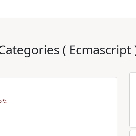
Categories ( Ecmascript 
った